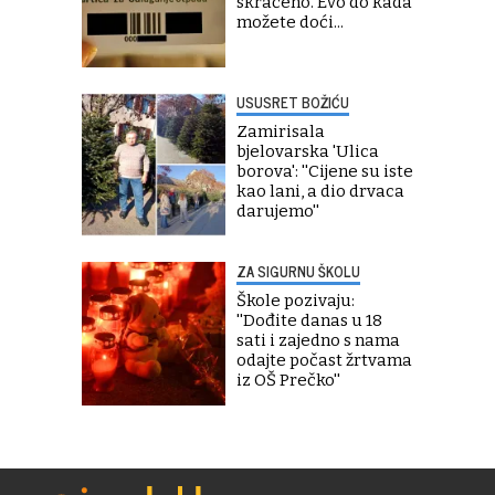
skraćeno. Evo do kada
možete doći...
USUSRET BOŽIĆU
Zamirisala
bjelovarska 'Ulica
borova': ''Cijene su iste
kao lani, a dio drvaca
darujemo''
ZA SIGURNU ŠKOLU
Škole pozivaju:
''Dođite danas u 18
sati i zajedno s nama
odajte počast žrtvama
iz OŠ Prečko''