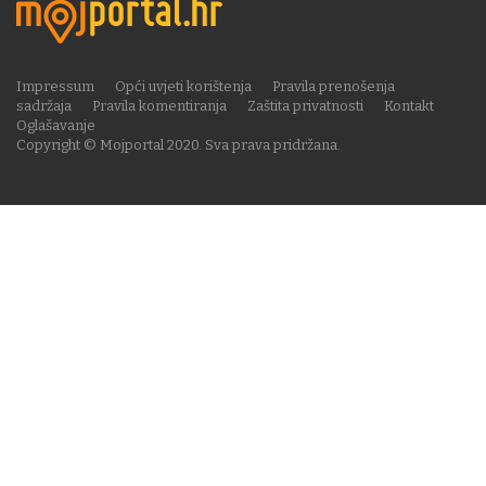
Impressum
Opći uvjeti korištenja
Pravila prenošenja
sadržaja
Pravila komentiranja
Zaštita privatnosti
Kontakt
Oglašavanje
Copyright © Mojportal 2020. Sva prava pridržana.