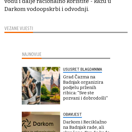
vodu i dalje racionalno koristite - kažu u
Darkom vodoopskrbi i odvodnji.
VEZANE VIJESTI
NAJNOVIJE
USUSRET BLAGDANIMA
Grad Čazma na
Badnjak organizira
podjelu prženih
ribica: ''Sve ste
pozvani i dobrodošli''
OBAVIJEST
Darkom i Reciklažno
na Badnjak rade, ali