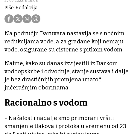
27.07.2022. u 16:08
Piše: Redakcija
Na području Daruvara nastavlja se s noćnim
redukcijama vode, a za građane koji nemaju
vode, osigurane su cisterne s pitkom vodom.
Naime, kako su danas izvijestili iz Darkom
vodoopskrbe i odvodnje, stanje sustava i dalje
je bez drastičnijih promjena unatoč
jučerašnjim oborinama.
Racionalno s vodom
- Nažalost i nadalje smo primorani vršiti
smanjenje tlakova i protoka u vremenu od 23