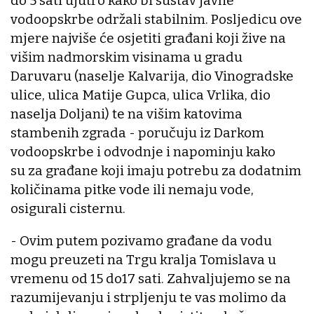
do 5 sati ujutro kako bi sustav javne
vodoopskrbe održali stabilnim. Posljedicu ove
mjere najviše će osjetiti građani koji žive na
višim nadmorskim visinama u gradu
Daruvaru (naselje Kalvarija, dio Vinogradske
ulice, ulica Matije Gupca, ulica Vrlika, dio
naselja Doljani) te na višim katovima
stambenih zgrada - poručuju iz Darkom
vodoopskrbe i odvodnje i napominju kako
su za građane koji imaju potrebu za dodatnim
količinama pitke vode ili nemaju vode,
osigurali cisternu.
- Ovim putem pozivamo građane da vodu
mogu preuzeti na Trgu kralja Tomislava u
vremenu od 15 do17 sati. Zahvaljujemo se na
razumijevanju i strpljenju te vas molimo da