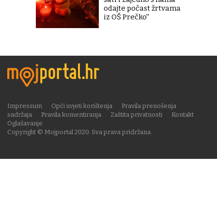
odajte počast žrtvama
iz OŠ Prečko''
Impressum
Opći uvjeti korištenja
Pravila prenošenja
sadržaja
Pravila komentiranja
Zaštita privatnosti
Kontakt
Oglašavanje
Copyright © Mojportal 2020. Sva prava pridržana.