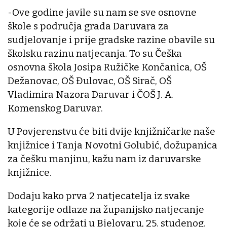
-Ove godine javile su nam se sve osnovne
škole s područja grada Daruvara za
sudjelovanje i prije gradske razine obavile su
školsku razinu natjecanja. To su Češka
osnovna škola Josipa Ružičke Končanica, OŠ
Dežanovac, OŠ Đulovac, OŠ Sirač, OŠ
Vladimira Nazora Daruvar i ČOŠ J. A.
Komenskog Daruvar.
U Povjerenstvu će biti dvije knjižničarke naše
knjižnice i Tanja Novotni Golubić, dožupanica
za češku manjinu, kažu nam iz daruvarske
knjižnice.
Dodaju kako prva 2 natjecatelja iz svake
kategorije odlaze na županijsko natjecanje
koje će se održati u Bjelovaru, 25. studenog.