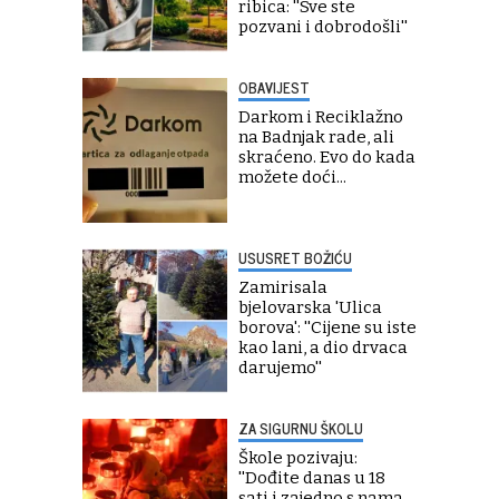
ribica: ''Sve ste
pozvani i dobrodošli''
OBAVIJEST
Darkom i Reciklažno
na Badnjak rade, ali
skraćeno. Evo do kada
možete doći...
USUSRET BOŽIĆU
Zamirisala
bjelovarska 'Ulica
borova': ''Cijene su iste
kao lani, a dio drvaca
darujemo''
ZA SIGURNU ŠKOLU
Škole pozivaju:
''Dođite danas u 18
sati i zajedno s nama