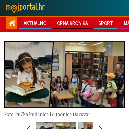
AKTUALNO
CRNA KRONIKA
SPORT
M
Foto: Pučka knjižnica i čitaonica Daruvar