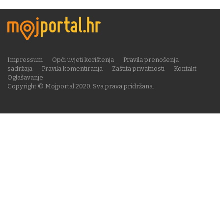
Impressum
Opći uvjeti korištenja
Pravila prenošenja
sadržaja
Pravila komentiranja
Zaštita privatnosti
Kontakt
Oglašavanje
Copyright © Mojportal 2020. Sva prava pridržana.