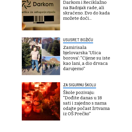
Darkom i Reciklažno
na Badnjak rade, ali
skraćeno. Evo do kada
možete doći...
USUSRET BOŽIĆU
Zamirisala
bjelovarska 'Ulica
borova': ''Cijene su iste
kao lani, a dio drvaca
darujemo''
ZA SIGURNU ŠKOLU
Škole pozivaju:
''Dođite danas u 18
sati i zajedno s nama
odajte počast žrtvama
iz OŠ Prečko''