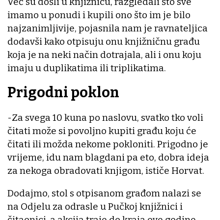
Već su došli u knjižnicu, razgledali što sve
imamo u ponudi i kupili ono što im je bilo
najzanimljivije, pojasnila nam je ravnateljica
dodavši kako otpisuju onu knjižničnu građu
koja je na neki način dotrajala, ali i onu koju
imaju u duplikatima ili triplikatima.
Prigodni poklon
-Za svega 10 kuna po naslovu, svatko tko voli
čitati može si povoljno kupiti građu koju će
čitati ili možda nekome pokloniti. Prigodno je
vrijeme, idu nam blagdani pa eto, dobra ideja
za nekoga obradovati knjigom, ističe Horvat.
Dodajmo, stol s otpisanom građom nalazi se
na Odjelu za odrasle u Pučkoj knjižnici i
čitaonici, a akcija traje do kraja ove godine.