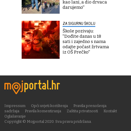
kao lani, a dio drvaca
darujemo''
ZA SIGURNU ŠKOLU
Škole pozivaju:
''Dođite danas u 18
sati i zajedno s nama
odajte počast žrtvama
iz OŠ Prečko''
Impressum
Opći uvjeti korištenja
Pravila prenošenja
sadržaja
Pravila komentiranja
Zaštita privatnosti
Kontakt
Oglašavanje
Copyright © Mojportal 2020. Sva prava pridržana.