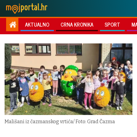
AKTUALNO
CRNA KRONIKA
SPORT
M
Mališani iz čazmanskog vrtića/ Foto: Grad Čazma