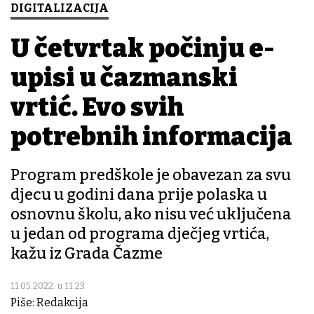
DIGITALIZACIJA
U četvrtak počinju e-
upisi u čazmanski
vrtić. Evo svih
potrebnih informacija
Program predškole je obavezan za svu
djecu u godini dana prije polaska u
osnovnu školu, ako nisu već uključena
u jedan od programa dječjeg vrtića,
kažu iz Grada Čazme
11.05.2022. u 11:23
Piše: Redakcija