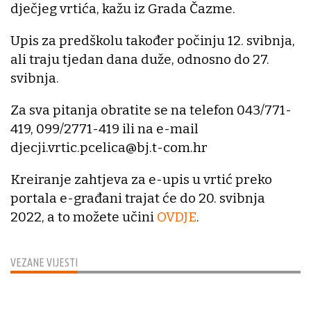
dječjeg vrtića, kažu iz Grada Čazme.
Upis za predškolu također počinju 12. svibnja,
ali traju tjedan dana duže, odnosno do 27.
svibnja.
Za sva pitanja obratite se na telefon 043/771-
419, 099/2771-419 ili na e-mail
djecji.vrtic.pcelica@bj.t-com.hr
Kreiranje zahtjeva za e-upis u vrtić preko
portala e-građani trajat će do 20. svibnja
2022, a to možete učini
OVDJE
.
VEZANE VIJESTI