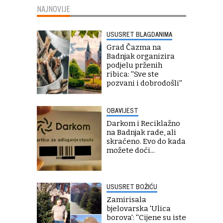
NAJNOVIJE
USUSRET BLAGDANIMA
Grad Čazma na
Badnjak organizira
podjelu prženih
ribica: ''Sve ste
pozvani i dobrodošli''
OBAVIJEST
Darkom i Reciklažno
na Badnjak rade, ali
skraćeno. Evo do kada
možete doći...
USUSRET BOŽIĆU
Zamirisala
bjelovarska 'Ulica
borova': ''Cijene su iste