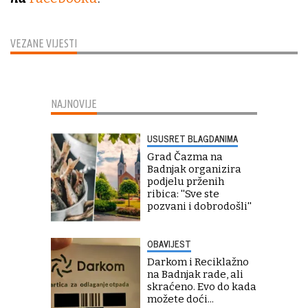
VEZANE VIJESTI
NAJNOVIJE
USUSRET BLAGDANIMA
Grad Čazma na
Badnjak organizira
podjelu prženih
ribica: ''Sve ste
pozvani i dobrodošli''
OBAVIJEST
Darkom i Reciklažno
na Badnjak rade, ali
skraćeno. Evo do kada
možete doći...