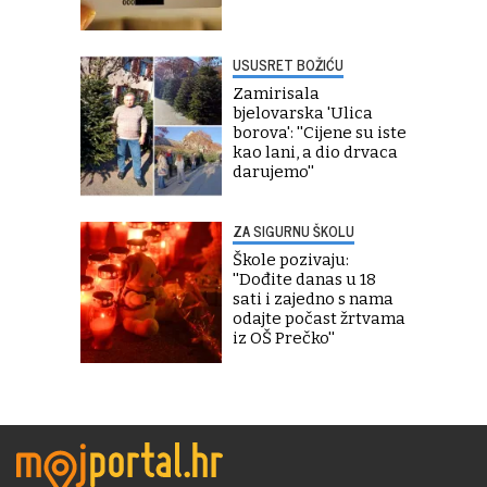
USUSRET BOŽIĆU
Zamirisala
bjelovarska 'Ulica
borova': ''Cijene su iste
kao lani, a dio drvaca
darujemo''
ZA SIGURNU ŠKOLU
Škole pozivaju:
''Dođite danas u 18
sati i zajedno s nama
odajte počast žrtvama
iz OŠ Prečko''