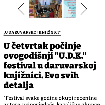
„U DARUVARSKOJ KNJIŽNICI"
U četvrtak počinje
ovogodišnji "U.D.K."
festival u daruvarskoj
knjižnici. Evo svih
detalja
"Festival svake godine okupi recentne
autore, pripovjedače, kazališne glumce,