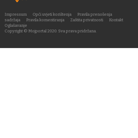
Impressum
Opći uvjeti korištenja
Pravila prenošenja
sadržaja
Pravila komentiranja
Zaštita privatnosti
Kontakt
Oglašavanje
Copyright © Mojportal 2020. Sva prava pridržana.