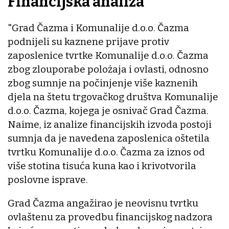
Financijska analiza
"Grad Čazma i Komunalije d.o.o. Čazma
podnijeli su kaznene prijave protiv
zaposlenice tvrtke Komunalije d.o.o. Čazma
zbog zlouporabe polożaja i ovlasti, odnosno
zbog sumnje na počinjenje više kaznenih
djela na štetu trgovačkog društva Komunalije
d.o.o. Čazma, kojega je osnivač Grad Čazma.
Naime, iz analize financijskih izvoda postoji
sumnja da je navedena zaposlenica oštetila
tvrtku Komunalije d.o.o. Čazma za iznos od
više stotina tisuća kuna kao i krivotvorila
poslovne isprave.
Grad Čazma angažirao je neovisnu tvrtku
ovlaštenu za provedbu financijskog nadzora