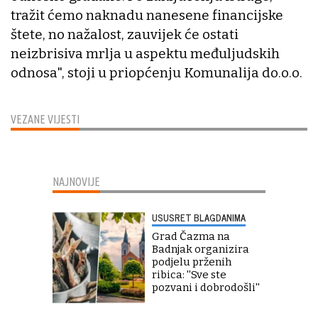
tražit ćemo naknadu nanesene financijske
štete, no nažalost, zauvijek će ostati
neizbrisiva mrlja u aspektu međuljudskih
odnosa", stoji u priopćenju Komunalija do.o.o.
VEZANE VIJESTI
NAJNOVIJE
USUSRET BLAGDANIMA
Grad Čazma na
Badnjak organizira
podjelu prženih
ribica: ''Sve ste
pozvani i dobrodošli''