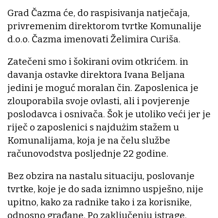
Grad Čazma će, do raspisivanja natječaja,
privremenim direktorom tvrtke Komunalije
d.o.o. Čazma imenovati Želimira Curiša.
Zatečeni smo i šokirani ovim otkrićem. in
davanja ostavke direktora Ivana Beljana
jedini je moguć moralan čin. Zaposlenica je
zlouporabila svoje ovlasti, ali i povjerenje
poslodavca i osnivača. Šok je utoliko veći jer je
riječ o zaposlenici s najdużim stažem u
Komunalijama, koja je na čelu službe
računovodstva posljednje 22 godine.
Bez obzira na nastalu situaciju, poslovanje
tvrtke, koje je do sada iznimno uspješno, nije
upitno, kako za radnike tako i za korisnike,
odnosno građane. Po zaključenju istrage,