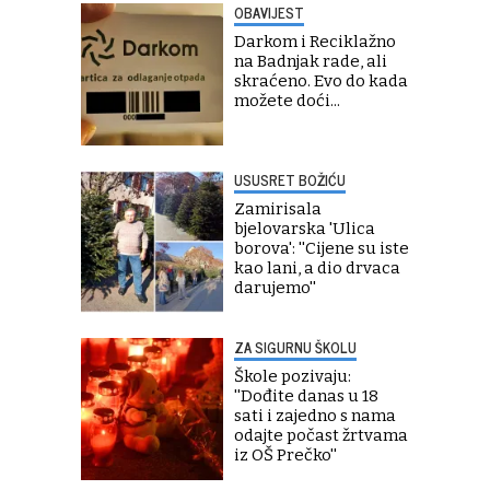
OBAVIJEST
Darkom i Reciklažno
na Badnjak rade, ali
skraćeno. Evo do kada
možete doći...
USUSRET BOŽIĆU
Zamirisala
bjelovarska 'Ulica
borova': ''Cijene su iste
kao lani, a dio drvaca
darujemo''
ZA SIGURNU ŠKOLU
Škole pozivaju:
''Dođite danas u 18
sati i zajedno s nama
odajte počast žrtvama
iz OŠ Prečko''