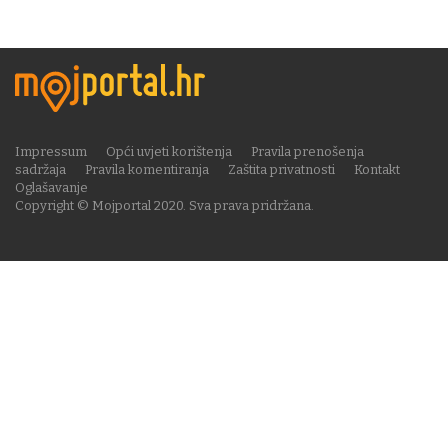
Impressum
Opći uvjeti korištenja
Pravila prenošenja
sadržaja
Pravila komentiranja
Zaštita privatnosti
Kontakt
Oglašavanje
Copyright © Mojportal 2020. Sva prava pridržana.