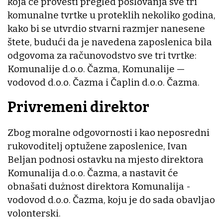
koja će provesti pregled poslovanja sve tri
komunalne tvrtke u proteklih nekoliko godina,
kako bi se utvrdio stvarni razmjer nanesene
štete, budući da je navedena zaposlenica bila
odgovoma za računovodstvo sve tri tvrtke:
Komunalije d.o.o. Čazma, Komunalije —
vodovod d.o.o. Čazma i Čaplin d.o.o. Čazma.
Privremeni direktor
Zbog moralne odgovornosti i kao neposredni
rukovoditelj optužene zaposlenice, Ivan
Beljan podnosi ostavku na mjesto direktora
Komunalija d.o.o. Čazma, a nastavit će
obnašati dużnost direktora Komunalija -
vodovod d.o.o. Čazma, koju je do sada obavljao
volonterski.