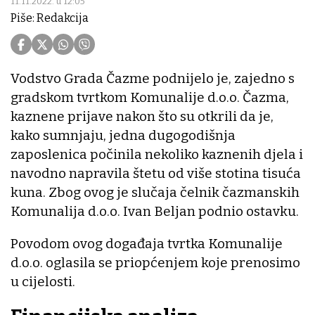
11.11.2022. u 12:05
Piše: Redakcija
Vodstvo Grada Čazme podnijelo je, zajedno s
gradskom tvrtkom Komunalije d.o.o. Čazma,
kaznene prijave nakon što su otkrili da je,
kako sumnjaju, jedna dugogodišnja
zaposlenica počinila nekoliko kaznenih djela i
navodno napravila štetu od više stotina tisuća
kuna. Zbog ovog je slučaja čelnik čazmanskih
Komunalija d.o.o. Ivan Beljan podnio ostavku.
Povodom ovog događaja tvrtka Komunalije
d.o.o. oglasila se priopćenjem koje prenosimo
u cijelosti.