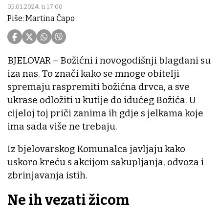
05.01.2024. u 17:00
Piše: Martina Čapo
BJELOVAR – Božićni i novogodišnji blagdani su
iza nas. To znači kako se mnoge obitelji
spremaju raspremiti božićna drvca, a sve
ukrase odložiti u kutije do idućeg Božića. U
cijeloj toj priči zanima ih gdje s jelkama koje
ima sada više ne trebaju.
Iz bjelovarskog Komunalca javljaju kako
uskoro kreću s akcijom sakupljanja, odvoza i
zbrinjavanja istih.
Ne ih vezati žicom