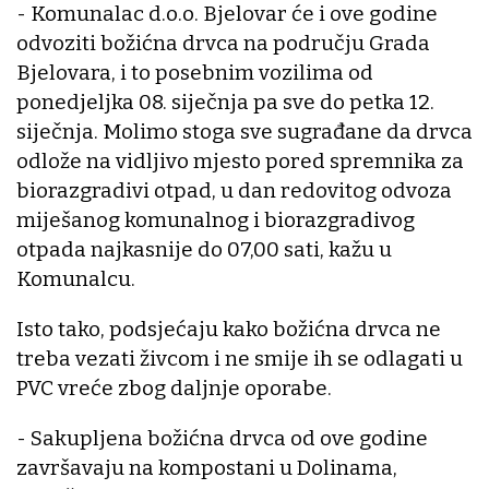
- Komunalac d.o.o. Bjelovar će i ove godine
odvoziti božićna drvca na području Grada
Bjelovara, i to posebnim vozilima od
ponedjeljka 08. siječnja pa sve do petka 12.
siječnja. Molimo stoga sve sugrađane da drvca
odlože na vidljivo mjesto pored spremnika za
biorazgradivi otpad, u dan redovitog odvoza
miješanog komunalnog i biorazgradivog
otpada najkasnije do 07,00 sati, kažu u
Komunalcu.
Isto tako, podsjećaju kako božićna drvca ne
treba vezati živcom i ne smije ih se odlagati u
PVC vreće zbog daljnje oporabe.
- Sakupljena božićna drvca od ove godine
završavaju na kompostani u Dolinama,