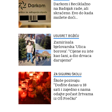
Darkom i Reciklažno
na Badnjak rade, ali
skraćeno. Evo do kada
možete doći...
USUSRET BOŽIĆU
Zamirisala
bjelovarska 'Ulica
borova': ''Cijene su iste
kao lani, a dio drvaca
darujemo''
ZA SIGURNU ŠKOLU
Škole pozivaju:
''Dođite danas u 18
sati i zajedno s nama
odajte počast žrtvama
iz OŠ Prečko''