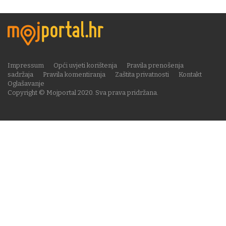
Impressum
Opći uvjeti korištenja
Pravila prenošenja
sadržaja
Pravila komentiranja
Zaštita privatnosti
Kontakt
Oglašavanje
Copyright © Mojportal 2020. Sva prava pridržana.