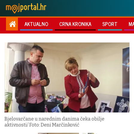
AKTUALNO
CRNA KRONIKA
SPORT
M
Bjelovarčane u narednim danima čeka obilje
aktivnosti/ Foto: Deni Marčinković