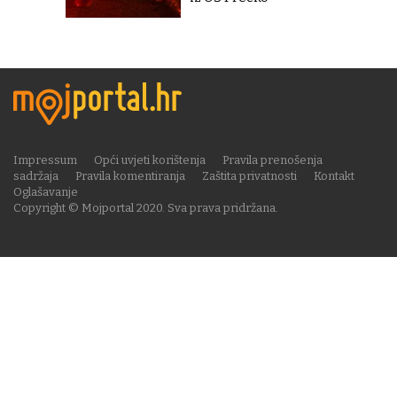
Impressum
Opći uvjeti korištenja
Pravila prenošenja
sadržaja
Pravila komentiranja
Zaštita privatnosti
Kontakt
Oglašavanje
Copyright © Mojportal 2020. Sva prava pridržana.