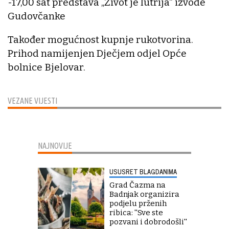
-17,00 sat predstava „Život je lutrija“ izvode
Gudovčanke
Također mogućnost kupnje rukotvorina.
Prihod namijenjen Dječjem odjel Opće
bolnice Bjelovar.
VEZANE VIJESTI
NAJNOVIJE
USUSRET BLAGDANIMA
Grad Čazma na
Badnjak organizira
podjelu prženih
ribica: ''Sve ste
pozvani i dobrodošli''