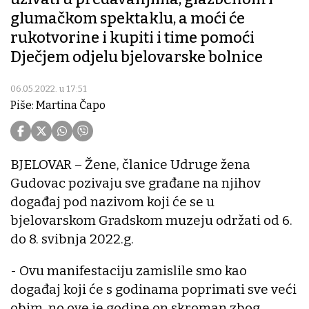
glumačkom spektaklu, a moći će
rukotvorine i kupiti i time pomoći
Dječjem odjelu bjelovarske bolnice
06.05.2022. u 17:51
Piše: Martina Čapo
BJELOVAR – Žene, članice Udruge žena
Gudovac pozivaju sve građane na njihov
događaj pod nazivom koji će se u
bjelovarskom Gradskom muzeju održati od 6.
do 8. svibnja 2022.g.
- Ovu manifestaciju zamislile smo kao
događaj koji će s godinama poprimati sve veći
obim, no ove je godine on skroman zbog