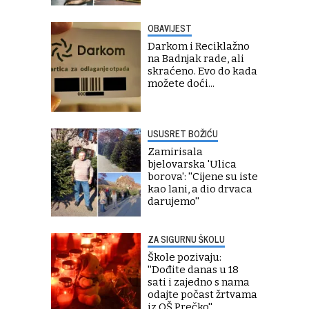
OBAVIJEST
Darkom i Reciklažno
na Badnjak rade, ali
skraćeno. Evo do kada
možete doći...
USUSRET BOŽIĆU
Zamirisala
bjelovarska 'Ulica
borova': ''Cijene su iste
kao lani, a dio drvaca
darujemo''
ZA SIGURNU ŠKOLU
Škole pozivaju:
''Dođite danas u 18
sati i zajedno s nama
odajte počast žrtvama
iz OŠ Prečko''