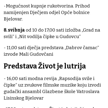
-Mogućnost kupnje rukotvorina. Prihod
namijenjen Dječjem odjel Opće bolnice
Bjelovar.
8. svibnja
od 10 do 17,00 sati izložba „Grad na
svili“ i „Nit vodilja čipke u Gudovcu“
- 11,00 sati dječja predstava „Dabrov čamac“
izvode Mali Gudovčani
Predstava Život je lutrija
- 16,00 sati modna revija „Rapsodija svile i
čipke“ uz zvukove filmske muzike koju izvodi
gudački ansambl Glazbene škole Vatroslava
Lisinskog Bjelovar