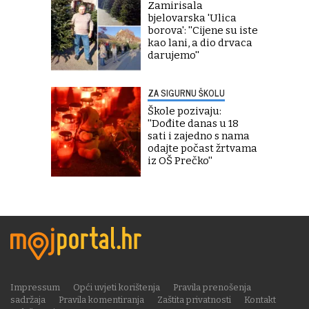
Zamirisala
bjelovarska 'Ulica
borova': ''Cijene su iste
kao lani, a dio drvaca
darujemo''
ZA SIGURNU ŠKOLU
Škole pozivaju:
''Dođite danas u 18
sati i zajedno s nama
odajte počast žrtvama
iz OŠ Prečko''
Impressum
Opći uvjeti korištenja
Pravila prenošenja
sadržaja
Pravila komentiranja
Zaštita privatnosti
Kontakt