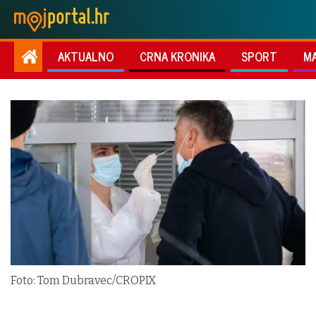
AKTUALNO
CRNA KRONIKA
SPORT
M
Foto: Tom Dubravec/CROPIX