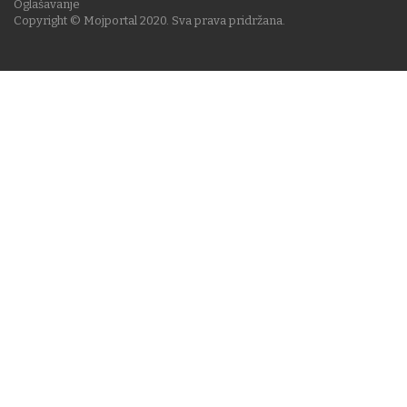
Oglašavanje
Copyright © Mojportal 2020. Sva prava pridržana.