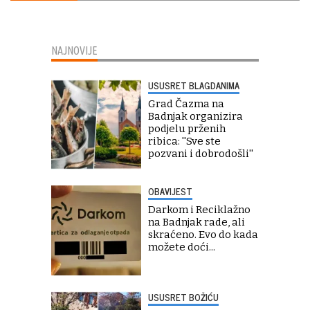
NAJNOVIJE
USUSRET BLAGDANIMA
Grad Čazma na
Badnjak organizira
podjelu prženih
ribica: ''Sve ste
pozvani i dobrodošli''
OBAVIJEST
Darkom i Reciklažno
na Badnjak rade, ali
skraćeno. Evo do kada
možete doći...
USUSRET BOŽIĆU