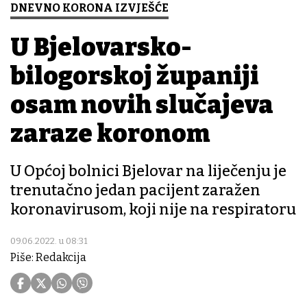
DNEVNO KORONA IZVJEŠĆE
U Bjelovarsko-
bilogorskoj županiji
osam novih slučajeva
zaraze koronom
U Općoj bolnici Bjelovar na liječenju je
trenutačno jedan pacijent zaražen
koronavirusom, koji nije na respiratoru
09.06.2022. u 08:31
Piše: Redakcija