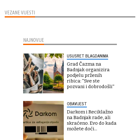
VEZANE VIJESTI
NAJNOVIJE
USUSRET BLAGDANIMA
Grad Čazma na
Badnjak organizira
podjelu prženih
ribica: ''Sve ste
pozvani i dobrodošli''
OBAVIJEST
Darkom i Reciklažno
na Badnjak rade, ali
skraćeno. Evo do kada
možete doći...