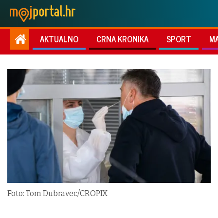
AKTUALNO
CRNA KRONIKA
SPORT
M
Foto: Tom Dubravec/CROPIX