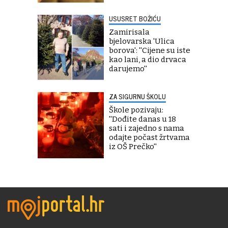
USUSRET BOŽIĆU
Zamirisala
bjelovarska 'Ulica
borova': ''Cijene su iste
kao lani, a dio drvaca
darujemo''
ZA SIGURNU ŠKOLU
Škole pozivaju:
''Dođite danas u 18
sati i zajedno s nama
odajte počast žrtvama
iz OŠ Prečko''