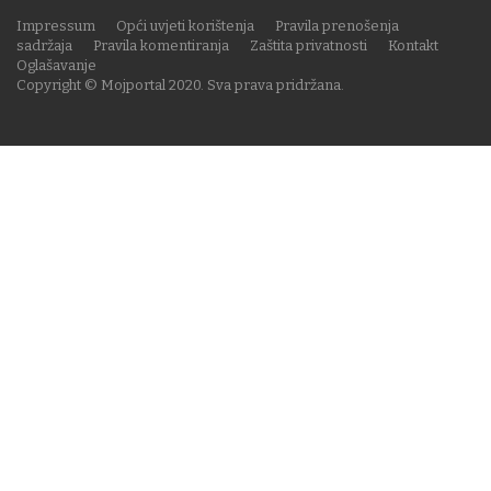
Impressum
Opći uvjeti korištenja
Pravila prenošenja
sadržaja
Pravila komentiranja
Zaštita privatnosti
Kontakt
Oglašavanje
Copyright © Mojportal 2020. Sva prava pridržana.