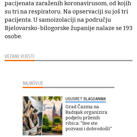
pacijenata zaraženih koronavirusom, od kojih
su tri na respiratoru. Na opservaciji su još tri
pacijenta. U samoizolaciji na području
Bjelovarsko-bilogorske županije nalaze se 193
osobe.
VEZANE VIJESTI
NAJNOVIJE
USUSRET BLAGDANIMA
Grad Čazma na
Badnjak organizira
podjelu prženih
ribica: ''Sve ste
pozvani i dobrodošli''