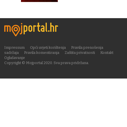
Impressum
Opći uvjeti korištenja
Pravila prenošenja
sadržaja
Pravila komentiranja
Zaštita privatnosti
Kontakt
Oglašavanje
Copyright © Mojportal 2020. Sva prava pridržana.