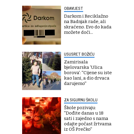
OBAVIJEST
Darkom i Reciklažno
na Badnjak rade, ali
skraćeno. Evo do kada
možete doći...
USUSRET BOŽIĆU
Zamirisala
bjelovarska 'Ulica
borova': ''Cijene su iste
kao lani, a dio drvaca
darujemo''
ZA SIGURNU ŠKOLU
Škole pozivaju:
''Dođite danas u 18
sati i zajedno s nama
odajte počast žrtvama
iz OŠ Prečko''