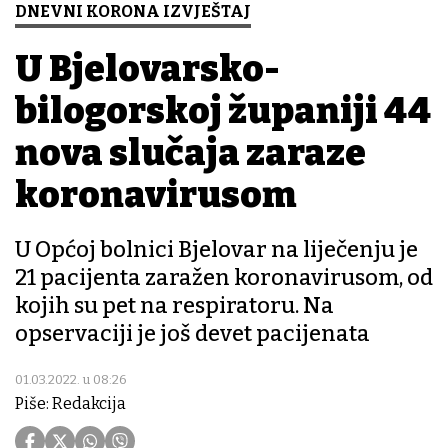
DNEVNI KORONA IZVJEŠTAJ
U Bjelovarsko-
bilogorskoj županiji 44
nova slučaja zaraze
koronavirusom
U Općoj bolnici Bjelovar na liječenju je
21 pacijenta zaražen koronavirusom, od
kojih su pet na respiratoru. Na
opservaciji je još devet pacijenata
01.03.2022. u 08:26
Piše: Redakcija