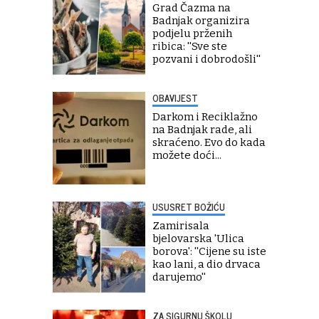
Grad Čazma na
Badnjak organizira
podjelu prženih
ribica: ''Sve ste
pozvani i dobrodošli''
OBAVIJEST
Darkom i Reciklažno
na Badnjak rade, ali
skraćeno. Evo do kada
možete doći...
USUSRET BOŽIĆU
Zamirisala
bjelovarska 'Ulica
borova': ''Cijene su iste
kao lani, a dio drvaca
darujemo''
ZA SIGURNU ŠKOLU