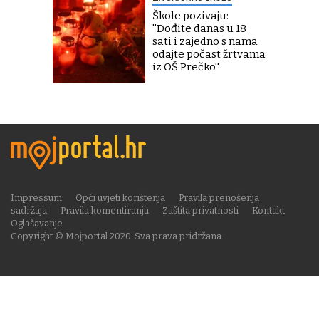
Škole pozivaju:
''Dođite danas u 18
sati i zajedno s nama
odajte počast žrtvama
iz OŠ Prečko''
Impressum
Opći uvjeti korištenja
Pravila prenošenja
sadržaja
Pravila komentiranja
Zaštita privatnosti
Kontakt
Oglašavanje
Copyright © Mojportal 2020. Sva prava pridržana.