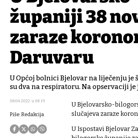
županiji 38 no
zaraze koronom
Daruvaru
U Općoj bolnici Bjelovar na liječenju j
su dva na respiratoru. Na opservaciji je
08.04.2022. u 08:19
U Bjelovarsko-bilogor
slučajeva zaraze koron
Piše: Redakcija
U Ispostavi Bjelovar Z