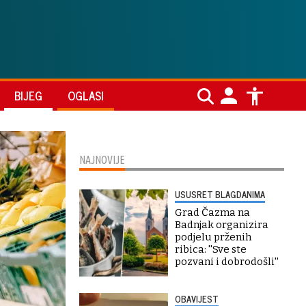
BIJEG
OGLASI
NAJNOVIJE
USUSRET BLAGDANIMA
Grad Čazma na
Badnjak organizira
podjelu prženih
ribica: ''Sve ste
pozvani i dobrodošli''
OBAVIJEST