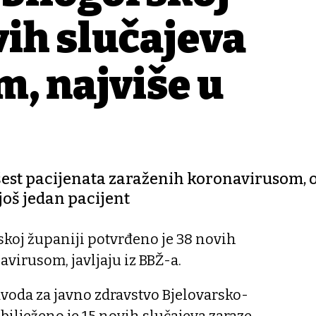
vih slučajeva
, najviše u
e šest pacijenata zaraženih koronavirusom, 
 još jedan pacijent
skoj županiji potvrđeno je 38 novih
avirusom, javljaju iz BBŽ-a.
avoda za javno zdravstvo Bjelovarsko-