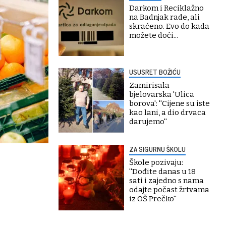
Darkom i Reciklažno
na Badnjak rade, ali
skraćeno. Evo do kada
možete doći...
USUSRET BOŽIĆU
Zamirisala
bjelovarska 'Ulica
borova': ''Cijene su iste
kao lani, a dio drvaca
darujemo''
ZA SIGURNU ŠKOLU
Škole pozivaju:
''Dođite danas u 18
sati i zajedno s nama
odajte počast žrtvama
iz OŠ Prečko''