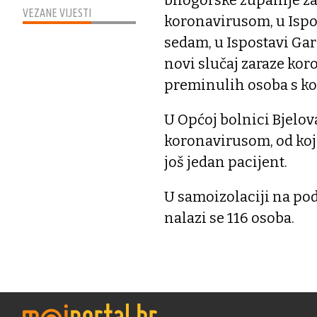
bilogorske županije za
VEZANE VIJESTI
koronavirusom, u Ispo
sedam, u Ispostavi Gar
novi slučaj zaraze kor
preminulih osoba s k
U Općoj bolnici Bjelova
koronavirusom, od koji
još jedan pacijent.
U samoizolaciji na po
nalazi se 116 osoba.