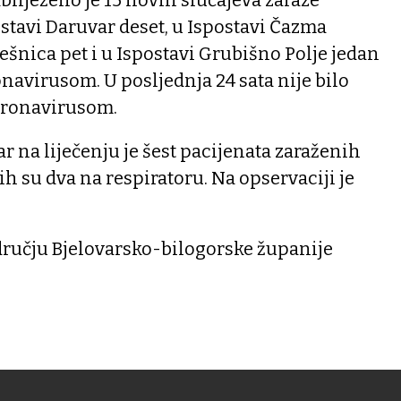
bilježeno je 15 novih slučajeva zaraze
stavi Daruvar deset, u Ispostavi Čazma
ešnica pet i u Ispostavi Grubišno Polje jedan
onavirusom. U posljednja 24 sata nije bilo
oronavirusom.
r na liječenju je šest pacijenata zaraženih
h su dva na respiratoru. Na opservaciji je
dručju Bjelovarsko-bilogorske županije