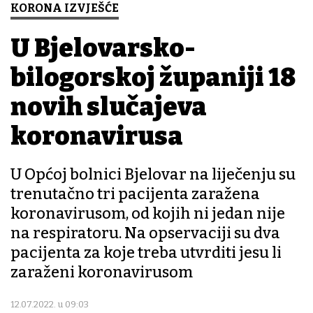
KORONA IZVJEŠĆE
U Bjelovarsko-
bilogorskoj županiji 18
novih slučajeva
koronavirusa
U Općoj bolnici Bjelovar na liječenju su
trenutačno tri pacijenta zaražena
koronavirusom, od kojih ni jedan nije
na respiratoru. Na opservaciji su dva
pacijenta za koje treba utvrditi jesu li
zaraženi koronavirusom
12.07.2022. u 09:03