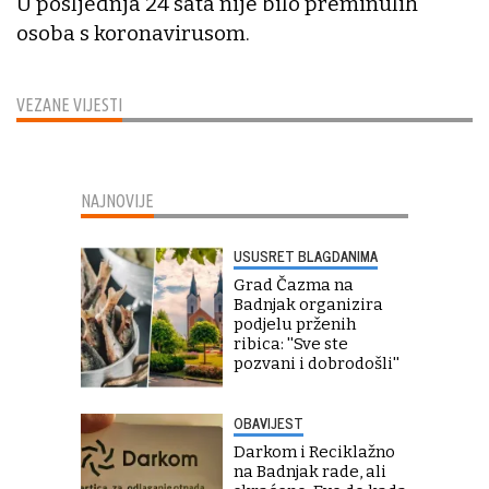
U posljednja 24 sata nije bilo preminulih
osoba s koronavirusom.
VEZANE VIJESTI
NAJNOVIJE
USUSRET BLAGDANIMA
Grad Čazma na
Badnjak organizira
podjelu prženih
ribica: ''Sve ste
pozvani i dobrodošli''
OBAVIJEST
Darkom i Reciklažno
na Badnjak rade, ali