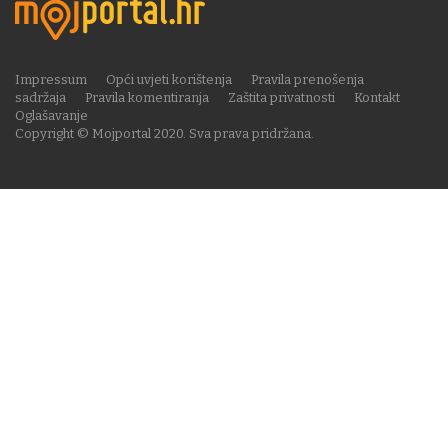
Impressum
Opći uvjeti korištenja
Pravila prenošenja
sadržaja
Pravila komentiranja
Zaštita privatnosti
Kontakt
Oglašavanje
Copyright © Mojportal 2020. Sva prava pridržana.