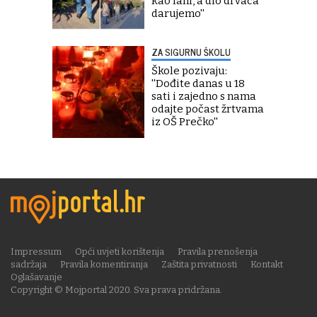
kao lani, a dio drvaca
darujemo''
ZA SIGURNU ŠKOLU
Škole pozivaju:
''Dođite danas u 18
sati i zajedno s nama
odajte počast žrtvama
iz OŠ Prečko''
Impressum
Opći uvjeti korištenja
Pravila prenošenja
sadržaja
Pravila komentiranja
Zaštita privatnosti
Kontakt
Oglašavanje
Copyright © Mojportal 2020. Sva prava pridržana.