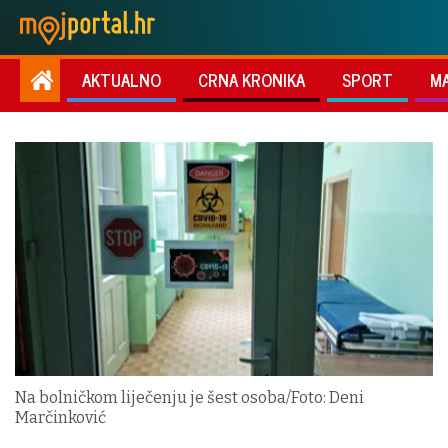
AKTUALNO
CRNA KRONIKA
SPORT
M
Na bolničkom liječenju je šest osoba/Foto: Deni
Marčinković