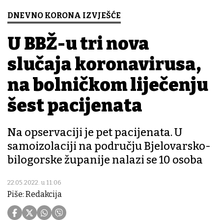
DNEVNO KORONA IZVJEŠĆE
U BBŽ-u tri nova
slučaja koronavirusa,
na bolničkom liječenju
šest pacijenata
Na opservaciji je pet pacijenata. U
samoizolaciji na području Bjelovarsko-
bilogorske županije nalazi se 10 osoba
22.05.2022. u 11:06
Piše: Redakcija