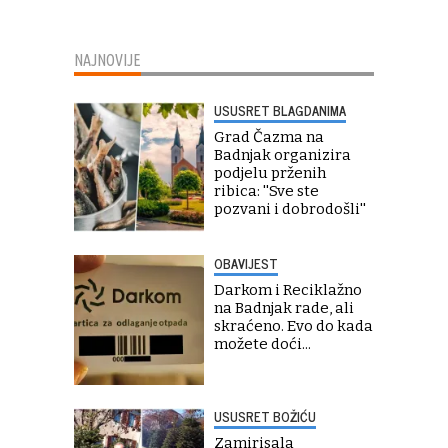
NAJNOVIJE
USUSRET BLAGDANIMA
Grad Čazma na
Badnjak organizira
podjelu prženih
ribica: ''Sve ste
pozvani i dobrodošli''
OBAVIJEST
Darkom i Reciklažno
na Badnjak rade, ali
skraćeno. Evo do kada
možete doći...
USUSRET BOŽIĆU
Zamirisala