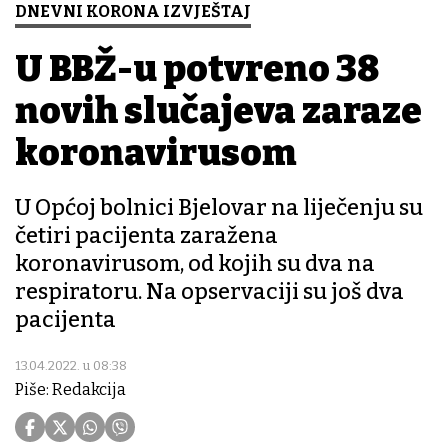
DNEVNI KORONA IZVJEŠTAJ
U BBŽ-u potvrđeno 38
novih slučajeva zaraze
koronavirusom
U Općoj bolnici Bjelovar na liječenju su
četiri pacijenta zaražena
koronavirusom, od kojih su dva na
respiratoru. Na opservaciji su još dva
pacijenta
13.04.2022. u 08:38
Piše: Redakcija