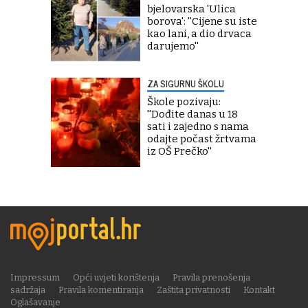
bjelovarska 'Ulica
borova': ''Cijene su iste
kao lani, a dio drvaca
darujemo''
ZA SIGURNU ŠKOLU
Škole pozivaju:
''Dođite danas u 18
sati i zajedno s nama
odajte počast žrtvama
iz OŠ Prečko''
Impressum
Opći uvjeti korištenja
Pravila prenošenja
sadržaja
Pravila komentiranja
Zaštita privatnosti
Kontakt
Oglašavanje