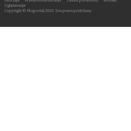
sadržaja
Pravila komentiranja
Zaštita privatnosti
Kontakt
Oglašavanje
Copyright © Mojportal 2020. Sva prava pridržana.