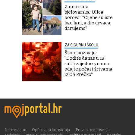
Zamirisala
bjelovarska 'Ulica
borova': ''Cijene su iste
kao lani, a dio drvaca
darujemo''
ZA SIGURNU ŠKOLU
Škole pozivaju:
''Dođite danas u 18
sati i zajedno s nama
odajte počast žrtvama
iz OŠ Prečko''
Impressum
Opći uvjeti korištenja
Pravila prenošenja