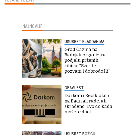
NAJNOVIJE
USUSRET BLAGDANIMA
Grad Čazma na
Badnjak organizira
podjelu prženih
ribica: ''Sve ste
pozvani i dobrodošli''
OBAVIJEST
Darkom i Reciklažno
na Badnjak rade, ali
skraćeno. Evo do kada
možete doći...
USUSRET BOŽIĆU