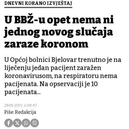
DNEVNI KORANO IZVJEŠTAJ
U BBŽ-u opet nema ni
jednog novog slučaja
zaraze koronom
U Općoj bolnici Bjelovar trenutno je na
liječenju jedan pacijent zaražen
koronavirusom, na respiratoru nema
pacijenata. Na opservaciji je 10
pacijenata...
28.06.2021. u 08:47
Piše: Redakcija