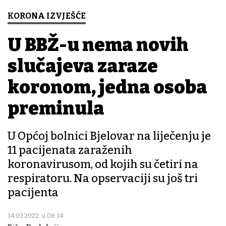
KORONA IZVJEŠĆE
U BBŽ-u nema novih
slučajeva zaraze
koronom, jedna osoba
preminula
U Općoj bolnici Bjelovar na liječenju je
11 pacijenata zaraženih
koronavirusom, od kojih su četiri na
respiratoru. Na opservaciji su još tri
pacijenta
14.03.2022. u 08:14