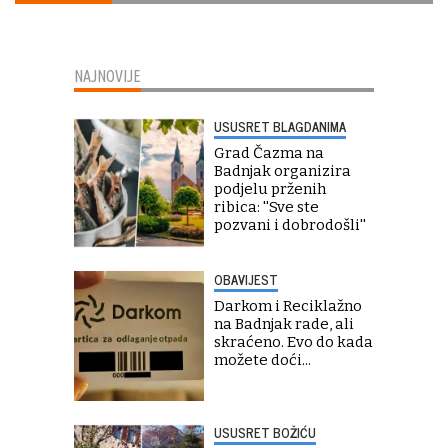
NAJNOVIJE
USUSRET BLAGDANIMA
Grad Čazma na
Badnjak organizira
podjelu prženih
ribica: ''Sve ste
pozvani i dobrodošli''
OBAVIJEST
Darkom i Reciklažno
na Badnjak rade, ali
skraćeno. Evo do kada
možete doći...
USUSRET BOŽIĆU