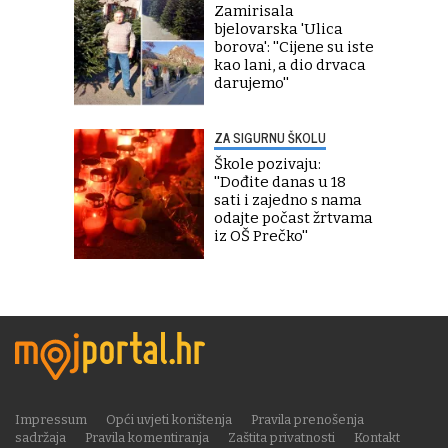
Zamirisala
bjelovarska 'Ulica
borova': ''Cijene su iste
kao lani, a dio drvaca
darujemo''
ZA SIGURNU ŠKOLU
Škole pozivaju:
''Dođite danas u 18
sati i zajedno s nama
odajte počast žrtvama
iz OŠ Prečko''
Impressum
Opći uvjeti korištenja
Pravila prenošenja
sadržaja
Pravila komentiranja
Zaštita privatnosti
Kontakt