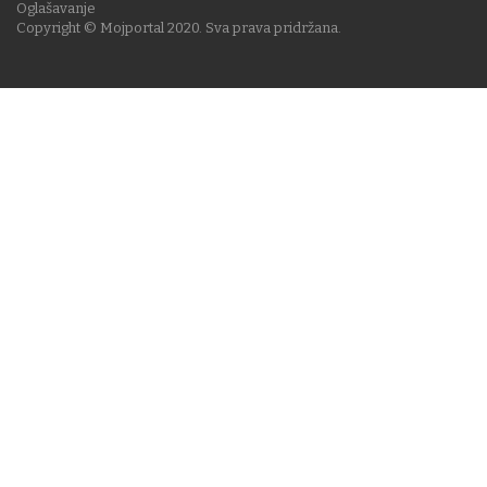
Oglašavanje
Copyright © Mojportal 2020. Sva prava pridržana.