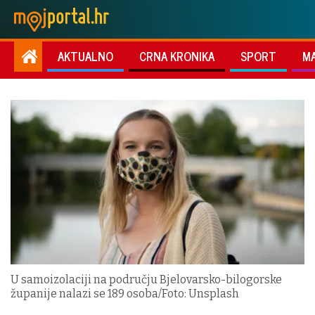
AKTUALNO
CRNA KRONIKA
SPORT
M
U samoizolaciji na području Bjelovarsko-bilogorske
županije nalazi se 189 osoba/Foto: Unsplash