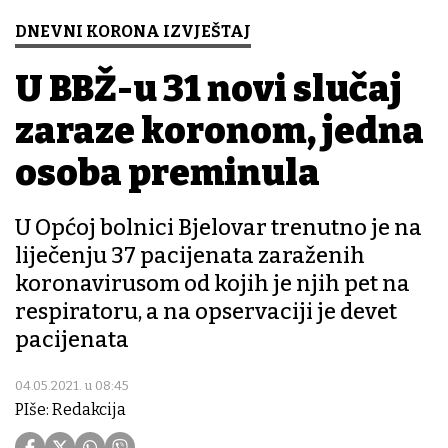
DNEVNI KORONA IZVJEŠTAJ
U BBŽ-u 31 novi slučaj
zaraze koronom, jedna
osoba preminula
U Općoj bolnici Bjelovar trenutno je na
liječenju 37 pacijenata zaraženih
koronavirusom od kojih je njih pet na
respiratoru, a na opservaciji je devet
pacijenata
04.05.2021. u 08:45
PIše: Redakcija