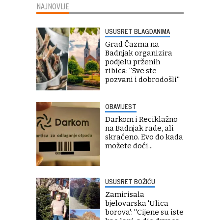
NAJNOVIJE
USUSRET BLAGDANIMA
Grad Čazma na
Badnjak organizira
podjelu prženih
ribica: ''Sve ste
pozvani i dobrodošli''
OBAVIJEST
Darkom i Reciklažno
na Badnjak rade, ali
skraćeno. Evo do kada
možete doći...
USUSRET BOŽIĆU
Zamirisala
bjelovarska 'Ulica
borova': ''Cijene su iste