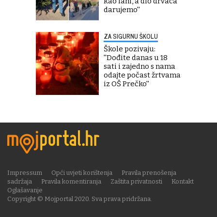
kao lani, a dio drvaca
darujemo''
ZA SIGURNU ŠKOLU
Škole pozivaju:
''Dođite danas u 18
sati i zajedno s nama
odajte počast žrtvama
iz OŠ Prečko''
Impressum
Opći uvjeti korištenja
Pravila prenošenja
sadržaja
Pravila komentiranja
Zaštita privatnosti
Kontakt
Oglašavanje
Copyright © Mojportal 2020. Sva prava pridržana.