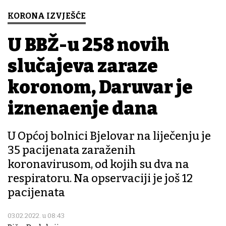
KORONA IZVJEŠĆE
U BBŽ-u 258 novih
slučajeva zaraze
koronom, Daruvar je
iznenađenje dana
U Općoj bolnici Bjelovar na liječenju je
35 pacijenata zaraženih
koronavirusom, od kojih su dva na
respiratoru. Na opservaciji je još 12
pacijenata
03.02.2022. u 08:43