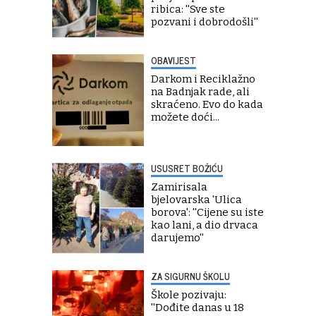
ribica: ''Sve ste
pozvani i dobrodošli''
OBAVIJEST
Darkom i Reciklažno
na Badnjak rade, ali
skraćeno. Evo do kada
možete doći...
USUSRET BOŽIĆU
Zamirisala
bjelovarska 'Ulica
borova': ''Cijene su iste
kao lani, a dio drvaca
darujemo''
ZA SIGURNU ŠKOLU
Škole pozivaju:
''Dođite danas u 18