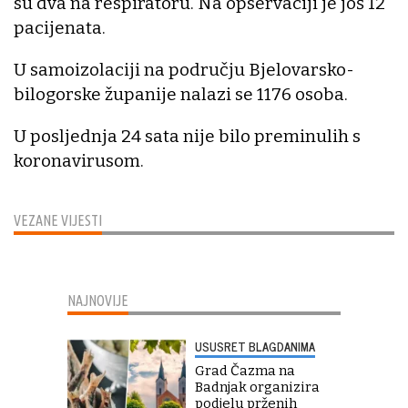
su dva na respiratoru. Na opservaciji je još 12
pacijenata.
U samoizolaciji na području Bjelovarsko-
bilogorske županije nalazi se 1176 osoba.
U posljednja 24 sata nije bilo preminulih s
koronavirusom.
VEZANE VIJESTI
NAJNOVIJE
USUSRET BLAGDANIMA
Grad Čazma na
Badnjak organizira
podjelu prženih