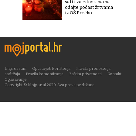
sati i zajedno s nama
odajte počast žrtvama
iz OŠ Prečko''
Impressum
Opći uvjeti korištenja
Pravila prenošenja
sadržaja
Pravila komentiranja
Zaštita privatnosti
Kontakt
Oglašavanje
Copyright © Mojportal 2020. Sva prava pridržana.