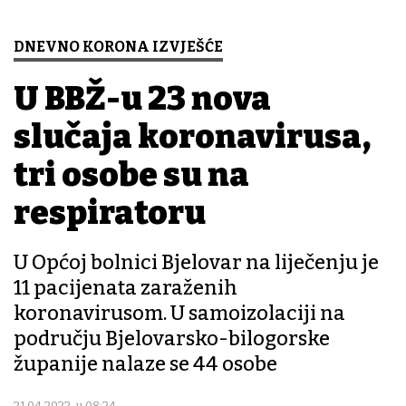
DNEVNO KORONA IZVJEŠĆE
U BBŽ-u 23 nova
slučaja koronavirusa,
tri osobe su na
respiratoru
U Općoj bolnici Bjelovar na liječenju je
11 pacijenata zaraženih
koronavirusom. U samoizolaciji na
području Bjelovarsko-bilogorske
županije nalaze se 44 osobe
21.04.2022. u 08:24