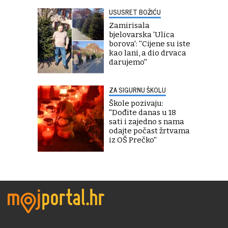
USUSRET BOŽIĆU
Zamirisala
bjelovarska 'Ulica
borova': ''Cijene su iste
kao lani, a dio drvaca
darujemo''
ZA SIGURNU ŠKOLU
Škole pozivaju:
''Dođite danas u 18
sati i zajedno s nama
odajte počast žrtvama
iz OŠ Prečko''