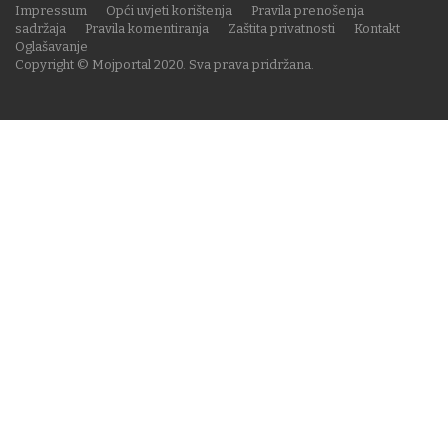
Impressum
Opći uvjeti korištenja
Pravila prenošenja
sadržaja
Pravila komentiranja
Zaštita privatnosti
Kontakt
Oglašavanje
Copyright © Mojportal 2020. Sva prava pridržana.