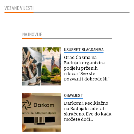
VEZANE VIJESTI
NAJNOVIJE
USUSRET BLAGDANIMA
Grad Čazma na
Badnjak organizira
podjelu prženih
ribica: ''Sve ste
pozvani i dobrodošli''
OBAVIJEST
Darkom i Reciklažno
na Badnjak rade, ali
skraćeno. Evo do kada
možete doći...