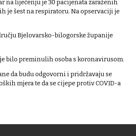
ar na liječenju je 30 pacijenata zaraženih
 je šest na respiratoru. Na opservaciji je
dručju Bjelovarsko-bilogorske županije
ije bilo preminulih osoba s koronavirusom.
ane da budu odgovorni i pridržavaju se
ških mjera te da se cijepe protiv COVID-a