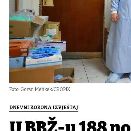
Foto: Goran Mehkek/CROPIX
DNEVNI KORONA IZVJEŠTAJ
U BBŽ-u 188 no