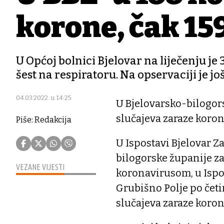
korone, čak 159
U Općoj bolnici Bjelovar na liječenju j
šest na respiratoru. Na opservaciji je jo
04.03.2022. u 14:25
U Bjelovarsko-bilogor
slučajeva zaraze koron
Piše: Redakcija
U Ispostavi Bjelovar Z
bilogorske županije za
VEZANE VIJESTI
koronavirusom, u Ispo
Grubišno Polje po četi
slučajeva zaraze koro