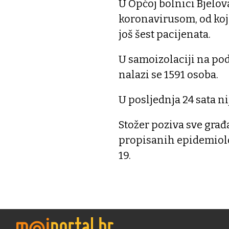
U Općoj bolnici Bjelov
koronavirusom, od kojih
još šest pacijenata.
U samoizolaciji na po
nalazi se 1591 osoba.
U posljednja 24 sata n
Stožer poziva sve građ
propisanih epidemiolo
19.