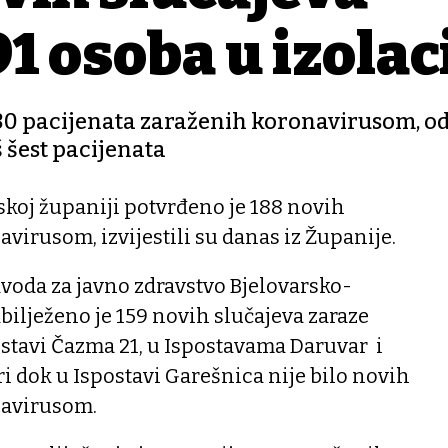
1 osoba u izolaci
e 30 pacijenata zaraženih koronavirusom, od
š šest pacijenata
skoj županiji potvrđeno je 188 novih
avirusom, izvijestili su danas iz Županije.
avoda za javno zdravstvo Bjelovarsko-
bilježeno je 159 novih slučajeva zaraze
stavi Čazma 21, u Ispostavama Daruvar i
ri dok u Ispostavi Garešnica nije bilo novih
navirusom.