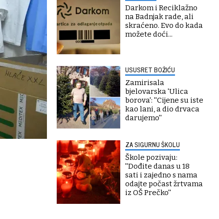
Darkom i Reciklažno
na Badnjak rade, ali
skraćeno. Evo do kada
možete doći...
USUSRET BOŽIĆU
Zamirisala
bjelovarska 'Ulica
borova': ''Cijene su iste
kao lani, a dio drvaca
darujemo''
ZA SIGURNU ŠKOLU
Škole pozivaju:
''Dođite danas u 18
sati i zajedno s nama
odajte počast žrtvama
iz OŠ Prečko''