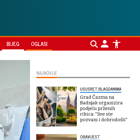
BIJEG
OGLASI
NAJNOVIJE
USUSRET BLAGDANIMA
Grad Čazma na
Badnjak organizira
podjelu prženih
ribica: ''Sve ste
pozvani i dobrodošli''
OBAVIJEST