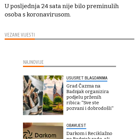
U posljednja 24 sata nije bilo preminulih
osoba s koronavirusom.
VEZANE VIJESTI
NAJNOVIJE
USUSRET BLAGDANIMA
Grad Čazma na
Badnjak organizira
podjelu prženih
ribica: ''Sve ste
pozvani i dobrodošli''
OBAVIJEST
Darkom i Reciklažno
na Badnjak rade, ali