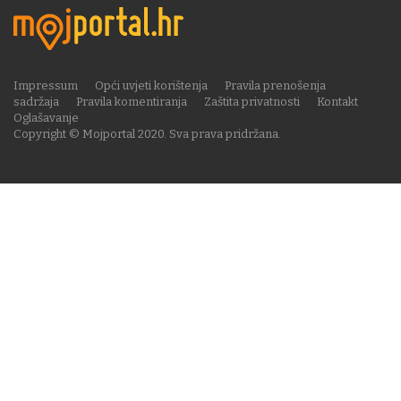
Impressum
Opći uvjeti korištenja
Pravila prenošenja
sadržaja
Pravila komentiranja
Zaštita privatnosti
Kontakt
Oglašavanje
Copyright © Mojportal 2020. Sva prava pridržana.