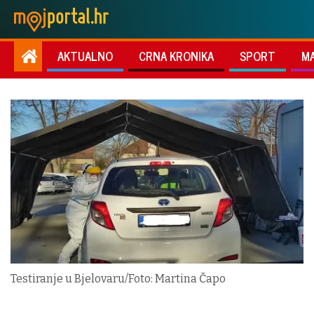
AKTUALNO
CRNA KRONIKA
SPORT
M
Testiranje u Bjelovaru/Foto: Martina Čapo