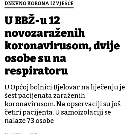
DNEVNO KORONA IZVJEŠĆE
U BBŽ-u 12
novozaraženih
koronavirusom, dvije
osobe su na
respiratoru
U Općoj bolnici Bjelovar na liječenju je
šest pacijenata zaraženih
koronavirusom. Na opservaciji su još
četiri pacijenta. U samoizolaciji se
nalaze 73 osobe