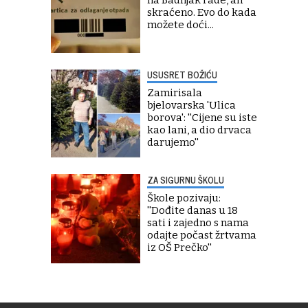
skraćeno. Evo do kada
možete doći...
USUSRET BOŽIĆU
Zamirisala
bjelovarska 'Ulica
borova': ''Cijene su iste
kao lani, a dio drvaca
darujemo''
ZA SIGURNU ŠKOLU
Škole pozivaju:
''Dođite danas u 18
sati i zajedno s nama
odajte počast žrtvama
iz OŠ Prečko''