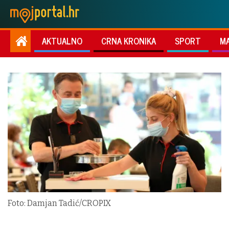
AKTUALNO
CRNA KRONIKA
SPORT
M
Foto: Damjan Tadić/CROPIX