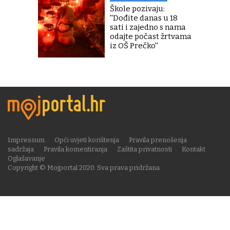
Škole pozivaju:
''Dođite danas u 18
sati i zajedno s nama
odajte počast žrtvama
iz OŠ Prečko''
Impressum
Opći uvjeti korištenja
Pravila prenošenja
sadržaja
Pravila komentiranja
Zaštita privatnosti
Kontakt
Oglašavanje
Copyright © Mojportal 2020. Sva prava pridržana.