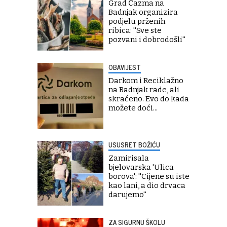
Grad Čazma na
Badnjak organizira
podjelu prženih
ribica: ''Sve ste
pozvani i dobrodošli''
OBAVIJEST
Darkom i Reciklažno
na Badnjak rade, ali
skraćeno. Evo do kada
možete doći...
USUSRET BOŽIĆU
Zamirisala
bjelovarska 'Ulica
borova': ''Cijene su iste
kao lani, a dio drvaca
darujemo''
ZA SIGURNU ŠKOLU