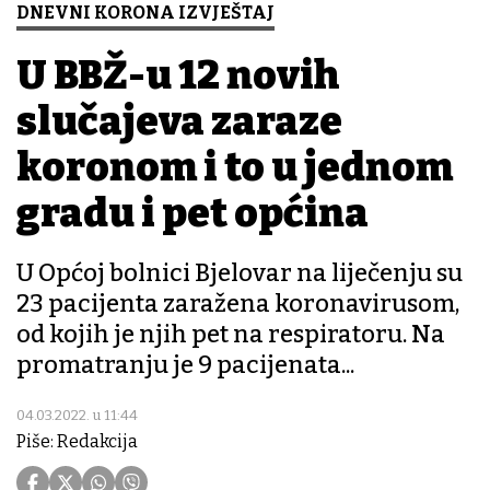
DNEVNI KORONA IZVJEŠTAJ
U BBŽ-u 12 novih
slučajeva zaraze
koronom i to u jednom
gradu i pet općina
U Općoj bolnici Bjelovar na liječenju su
23 pacijenta zaražena koronavirusom,
od kojih je njih pet na respiratoru. Na
promatranju je 9 pacijenata...
04.03.2022. u 11:44
Piše: Redakcija