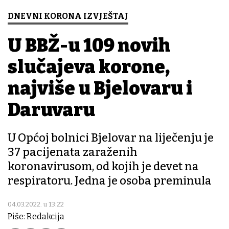
DNEVNI KORONA IZVJEŠTAJ
U BBŽ-u 109 novih
slučajeva korone,
najviše u Bjelovaru i
Daruvaru
U Općoj bolnici Bjelovar na liječenju je
37 pacijenata zaraženih
koronavirusom, od kojih je devet na
respiratoru. Jedna je osoba preminula
04.03.2022. u 13:22
Piše: Redakcija