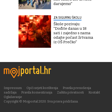
darujemo''
ZA SIGURNU ŠKOLU
Škole pozivaju:
''Dođite danas u 18
sati i zajedno s nama
odajte počast žrtvama
iz OŠ Prečko''
Impressum
Opći uvjeti korištenja
Pravila prenošenja
sadržaja
Pravila komentiranja
Zaštita privatnosti
Kontakt
Oglašavanje
Copyright © Mojportal 2020. Sva prava pridržana.