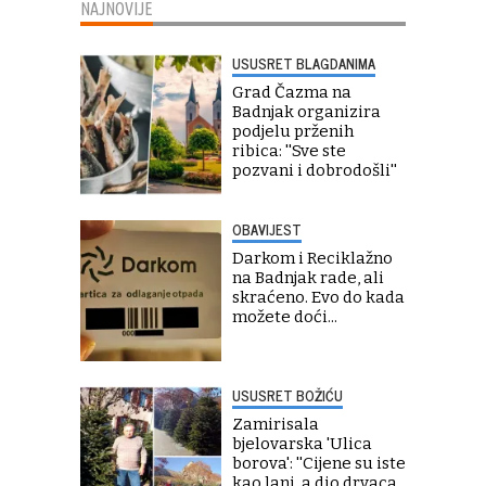
NAJNOVIJE
USUSRET BLAGDANIMA
Grad Čazma na
Badnjak organizira
podjelu prženih
ribica: ''Sve ste
pozvani i dobrodošli''
OBAVIJEST
Darkom i Reciklažno
na Badnjak rade, ali
skraćeno. Evo do kada
možete doći...
USUSRET BOŽIĆU
Zamirisala
bjelovarska 'Ulica
borova': ''Cijene su iste
kao lani, a dio drvaca