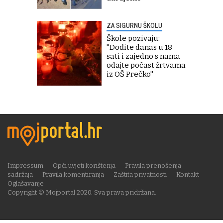
ZA SIGURNU ŠKOLU
Škole pozivaju:
''Dođite danas u 18
sati i zajedno s nama
odajte počast žrtvama
iz OŠ Prečko''
Impressum
Opći uvjeti korištenja
Pravila prenošenja
sadržaja
Pravila komentiranja
Zaštita privatnosti
Kontakt
Oglašavanje
Copyright © Mojportal 2020. Sva prava pridržana.