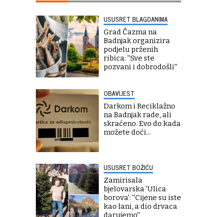
USUSRET BLAGDANIMA
Grad Čazma na
Badnjak organizira
podjelu prženih
ribica: ''Sve ste
pozvani i dobrodošli''
OBAVIJEST
Darkom i Reciklažno
na Badnjak rade, ali
skraćeno. Evo do kada
možete doći...
USUSRET BOŽIĆU
Zamirisala
bjelovarska 'Ulica
borova': ''Cijene su iste
kao lani, a dio drvaca
darujemo''