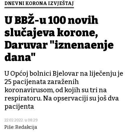
DNEVNI KORONA IZVJEŠTAJ
U BBŽ-u 100 novih
slučajeva korone,
Daruvar "iznenađenje
dana"
U Općoj bolnici Bjelovar na liječenju je
25 pacijenata zaraženih
koronavirusom, od kojih su tri na
respiratoru. Na opservaciji su još dva
pacijenta
22.02.2022. u 08:29
Piše: Redakcija