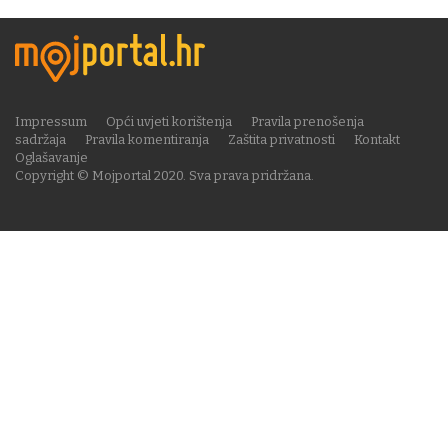
Impressum
Opći uvjeti korištenja
Pravila prenošenja
sadržaja
Pravila komentiranja
Zaštita privatnosti
Kontakt
Oglašavanje
Copyright © Mojportal 2020. Sva prava pridržana.