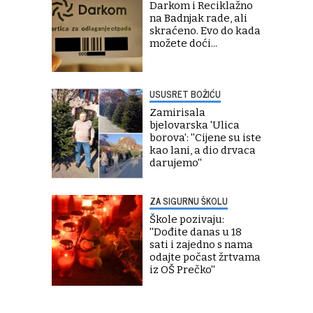
Darkom i Reciklažno
na Badnjak rade, ali
skraćeno. Evo do kada
možete doći...
USUSRET BOŽIĆU
Zamirisala
bjelovarska 'Ulica
borova': ''Cijene su iste
kao lani, a dio drvaca
darujemo''
ZA SIGURNU ŠKOLU
Škole pozivaju:
''Dođite danas u 18
sati i zajedno s nama
odajte počast žrtvama
iz OŠ Prečko''