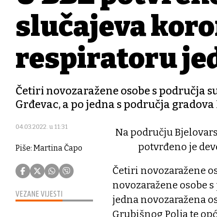
slučajeva koro
respiratoru je
Četiri novozaražene osobe s područja su
Grđevac, a po jedna s područja gradova 
04.03.2022. u 11:31
Na području Bjelovars
potvrđeno je dev
Piše: Martina Čapo
Četiri novozaražene os
novozaražene osobe s 
VEZANE VIJESTI
jedna novozaražena oso
Grubišnog Polja te op