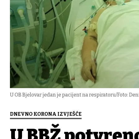
U OB Bjelovar jedan je pacijent na respiratoru/Foto: De
DNEVNO KORONA IZVJEŠĆE
U BBŽ potvrđen