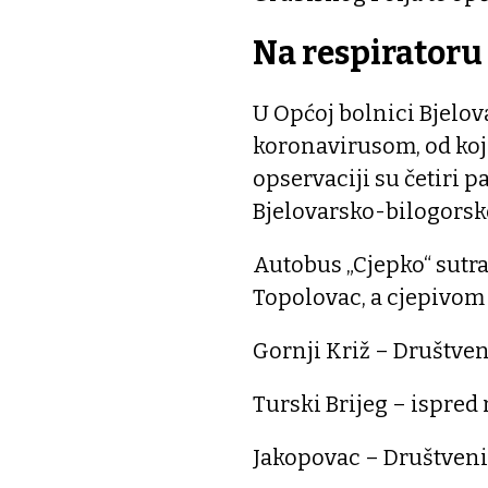
Na respiratoru
U Općoj bolnici Bjelov
koronavirusom, od koji
opservaciji su četiri 
Bjelovarsko-bilogorske
Autobus „Cjepko“ sutra
Topolovac, a cjepivom 
Gornji Križ – Društveni
Turski Brijeg – ispred m
Jakopovac – Društveni d