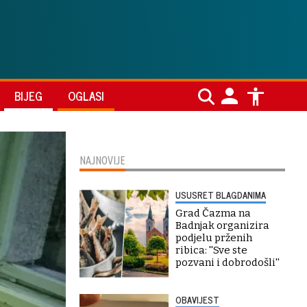
BIJEG
OGLASI
NAJNOVIJE
USUSRET BLAGDANIMA
Grad Čazma na
Badnjak organizira
podjelu prženih
ribica: ''Sve ste
pozvani i dobrodošli''
OBAVIJEST