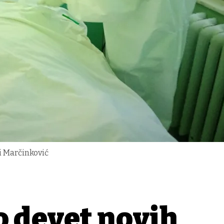
ni Marčinković
o devet novih