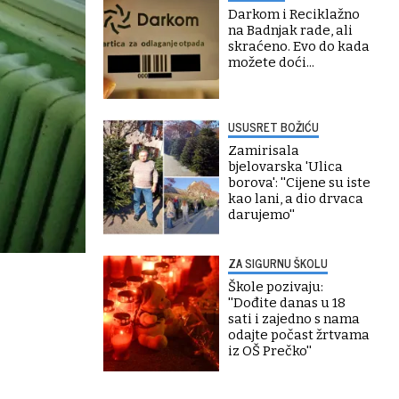
Darkom i Reciklažno
na Badnjak rade, ali
skraćeno. Evo do kada
možete doći...
USUSRET BOŽIĆU
Zamirisala
bjelovarska 'Ulica
borova': ''Cijene su iste
kao lani, a dio drvaca
darujemo''
ZA SIGURNU ŠKOLU
Škole pozivaju:
''Dođite danas u 18
sati i zajedno s nama
odajte počast žrtvama
iz OŠ Prečko''