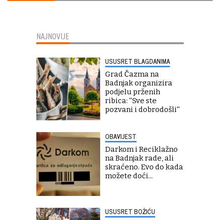
NAJNOVIJE
USUSRET BLAGDANIMA
Grad Čazma na
Badnjak organizira
podjelu prženih
ribica: ''Sve ste
pozvani i dobrodošli''
OBAVIJEST
Darkom i Reciklažno
na Badnjak rade, ali
skraćeno. Evo do kada
možete doći...
USUSRET BOŽIĆU