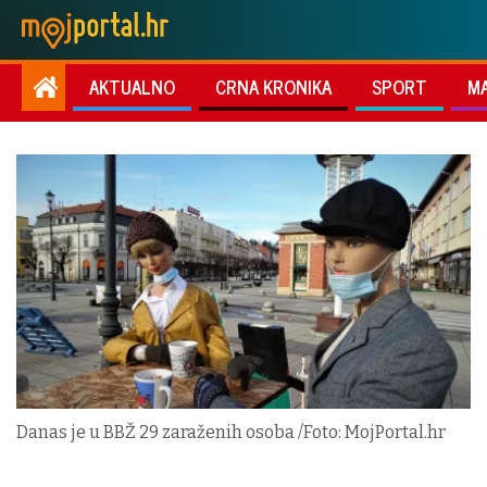
AKTUALNO
CRNA KRONIKA
SPORT
M
Danas je u BBŽ 29 zaraženih osoba /Foto: MojPortal.hr