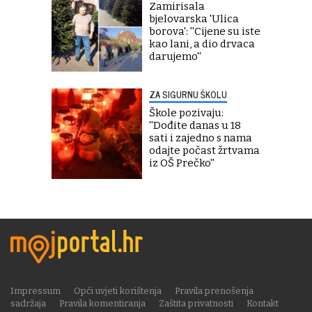
Zamirisala
bjelovarska 'Ulica
borova': ''Cijene su iste
kao lani, a dio drvaca
darujemo''
ZA SIGURNU ŠKOLU
Škole pozivaju:
''Dođite danas u 18
sati i zajedno s nama
odajte počast žrtvama
iz OŠ Prečko''
Impressum
Opći uvjeti korištenja
Pravila prenošenja
sadržaja
Pravila komentiranja
Zaštita privatnosti
Kontakt