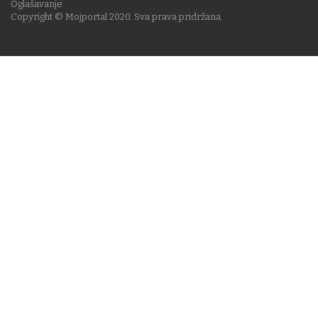
Oglašavanje
Copyright © Mojportal 2020. Sva prava pridržana.