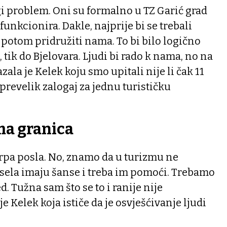
gi problem. Oni su formalno u TZ Garić grad
unkcionira. Dakle, najprije bi se trebali
k potom pridružiti nama. To bi bilo logično
, tik do Bjelovara. Ljudi bi rado k nama, no na
azala je Kelek koju smo upitali nije li čak 11
 prevelik zalogaj za jednu turističku
ma granica
je hrpa posla. No, znamo da u turizmu ne
a sela imaju šanse i treba im pomoći. Trebamo
. Tužna sam što se to i ranije nije
e Kelek koja ističe da je osvješćivanje ljudi