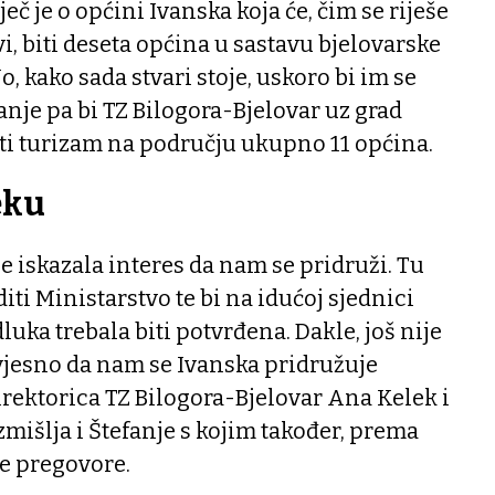
ječ je o općini Ivanska koja će, čim se riješe
i, biti deseta općina u sastavu bjelovarske
o, kako sada stvari stoje, uskoro bi im se
anje pa bi TZ Bilogora-Bjelovar uz grad
ati turizam na području ukupno 11 općina.
eku
 je iskazala interes da nam se pridruži. Tu
iti Ministarstvo te bi na idućoj sjednici
dluka trebala biti potvrđena. Dakle, još nije
zvjesno da nam se Ivanska pridružuje
direktorica TZ Bilogora-Bjelovar Ana Kelek i
zmišlja i Štefanje s kojim također, prema
de pregovore.