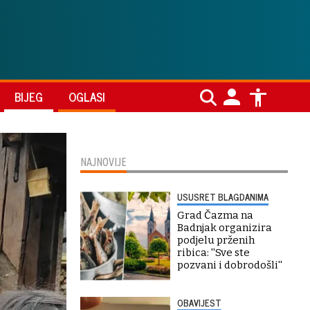
BIJEG
OGLASI
NAJNOVIJE
USUSRET BLAGDANIMA
Grad Čazma na
Badnjak organizira
podjelu prženih
ribica: ''Sve ste
pozvani i dobrodošli''
OBAVIJEST