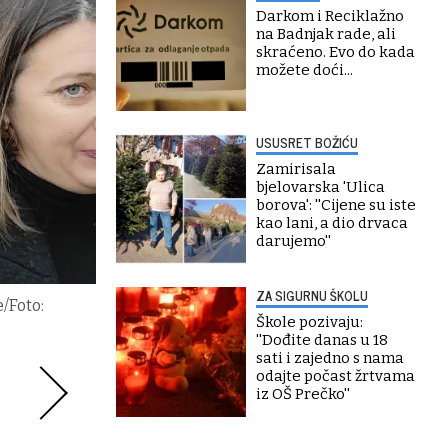
Darkom i Reciklažno
na Badnjak rade, ali
skraćeno. Evo do kada
možete doći...
USUSRET BOŽIĆU
Zamirisala
bjelovarska 'Ulica
borova': ''Cijene su iste
kao lani, a dio drvaca
darujemo''
ZA SIGURNU ŠKOLU
e/Foto:
Škole pozivaju:
''Dođite danas u 18
sati i zajedno s nama
odajte počast žrtvama
iz OŠ Prečko''