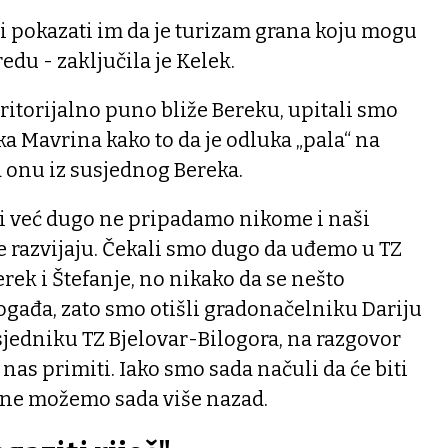
i i pokazati im da je turizam grana koju mogu
redu - zaključila je Kelek.
eritorijalno puno bliže Bereku, upitali smo
ka Mavrina kako to da je odluka „pala“ na
a onu iz susjednog Bereka.
mi već dugo ne pripadamo nikome i naši
e razvijaju. Čekali smo dugo da uđemo u TZ
erek i Štefanje, no nikako da se nešto
ogađa, zato smo otišli gradonačelniku Dariju
jedniku TZ Bjelovar-Bilogora, na razgovor
 nas primiti. Iako smo sada načuli da će biti
, ne možemo sada više nazad.