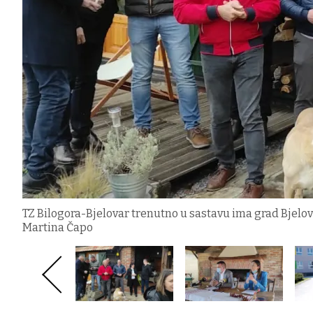
TZ Bilogora-Bjelovar trenutno u sastavu ima grad Bjelovar
Martina Čapo