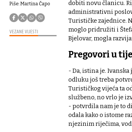
dobiti novu članicu. Ri
Piše: Martina Čapo
administrativni poslov
Turističke zajednice. N
moglo pridružiti i Štef
VEZANE VIJESTI
Bjelovar, mogla razvij
Pregovori u tij
- Da, istina je. Ivanska
odluku još treba potvrd
Turističkog vijeća ta o
službeno, no vrlo je i
- potvrdila nam je to 
odala kako o istome ra
njezinim riječima, vo