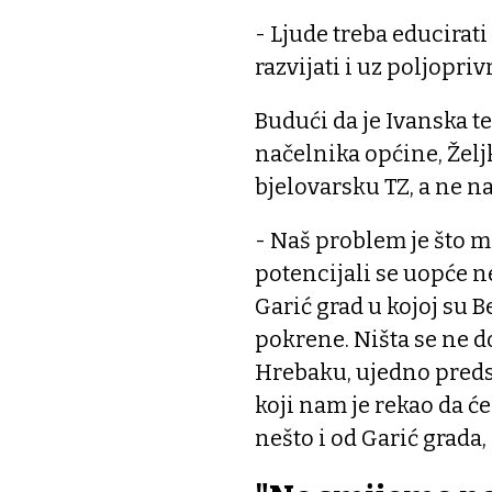
- Ljude treba educirat
razvijati i uz poljopriv
Budući da je Ivanska t
načelnika općine, Želj
bjelovarsku TZ, a ne n
- Naš problem je što 
potencijali se uopće n
Garić grad u kojoj su B
pokrene. Ništa se ne d
Hrebaku, ujedno preds
koji nam je rekao da će
nešto i od Garić grada