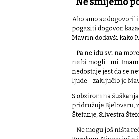
"Ne smijemo pog
Ako smo se dogovorili
pogaziti dogovor, kaza
Mavrin dodavši kako Iv
- Pa ne idu svi na more
ne bi mogli i mi. Ima
nedostaje jest da se 
ljude - zaključio je Ma
S obzirom na šuškanja d
pridružuje Bjelovaru,
Štefanje, Silvestra Štef
- Ne mogu još ništa reć