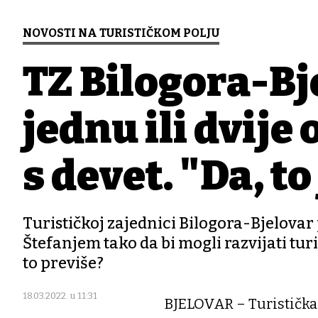
NOVOSTI NA TURISTIČKOM POLJU
TZ Bilogora-Bj
jednu ili dvije 
s devet. "Da, to
Turističkoj zajednici Bilogora-Bjelovar 
Štefanjem tako da bi mogli razvijati tur
to previše?
18.03.2022. u 11:31
BJELOVAR – Turistička