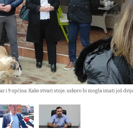
 i 9 općina. Kako stvari stoje, uskoro bi mogla imati još dvij