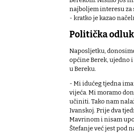
Berekom. Nismo još ništ
najboljem interesu za 
- kratko je kazao načel
Politička odlu
Naposljetku, donosimo
općine Berek, ujedno i
u Bereku.
- Mi idućeg tjedna ima
vijeća. Mi moramo doni
učiniti. Tako nam nalaž
Ivanskoj. Prije dva tje
Mavrinom i nisam upozn
Štefanje već jest pod 