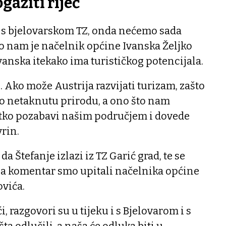
aziti riječ"
 s bjelovarskom TZ, onda nećemo sada
o nam je načelnik općine Ivanska Željko
anska itekako ima turističkog potencijala.
. Ako može Austrija razvijati turizam, zašto
mo netaknutu prirodu, a ono što nam
netko pozabavi našim područjem i dovede
vrin.
a Štefanje izlazi iz TZ Garić grad, te se
 za komentar smo upitali načelnika općine
ovića.
i, razgovori su u tijeku i s Bjelovarom i s