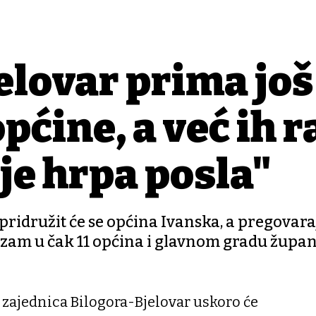
elovar prima još
općine, a već ih r
 je hrpa posla"
pridružit će se općina Ivanska, a pregovaraj
izam u čak 11 općina i glavnom gradu županij
 zajednica Bilogora-Bjelovar uskoro će