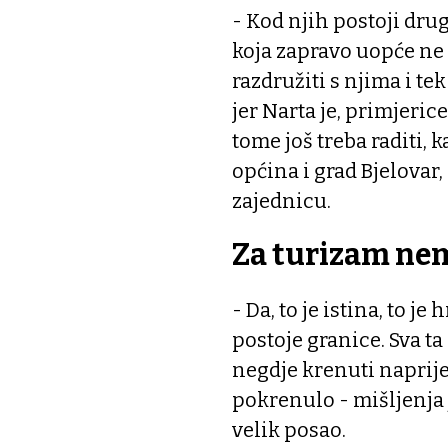
- Kod njih postoji dru
koja zapravo uopće ne f
razdružiti s njima i te
jer Narta je, primjerice
tome još treba raditi, k
općina i grad Bjelovar,
zajednicu.
Za turizam ne
- Da, to je istina, to 
postoje granice. Sva t
negdje krenuti naprijed
pokrenulo - mišljenja j
velik posao.