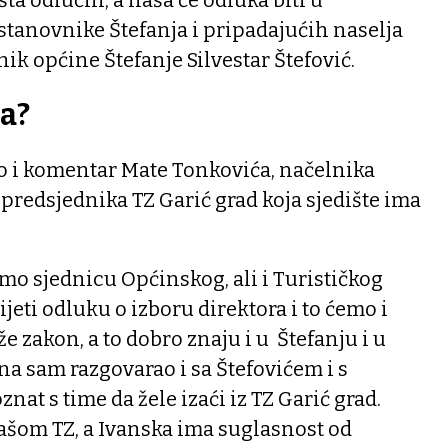
a odlučili, a naša će odluka biti u
stanovnike Štefanja i pripadajućih naselja
nik općine Štefanje Silvestar Štefović.
ka?
 i komentar Mate Tonkovića, načelnika
 predsjednika TZ Garić grad koja sjedište ima
mo sjednicu Općinskog, ali i Turističkog
jeti odluku o izboru direktora i to ćemo i
e zakon, a to dobro znaju i u Štefanju i u
dna sam razgovarao i sa Štefovićem i s
at s time da žele izaći iz TZ Garić grad.
našom TZ, a Ivanska ima suglasnost od