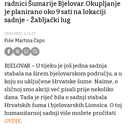
radnici Šumarije Bjelovar. Okupljanje
je planirano oko 9 sati na lokaciji
sadnje - Žabljački lug
19.03.2022. u 11:23
Piše: Martina Čapo
BJELOVAR – U tijeku je još jedna sadnja
stabala na širem bjelovarskom području, a u
koju su uključene Hrvatske šume. Naime, o
sličnoj smo akciji već pisali prije nekoliko
dana. Tada je riječ bila o sadnji stabala
Hrvatskih šuma i bjelovarskih Lionsica. O toj
humanitarnoj sadnji više možete pročitati
OVDJE
.