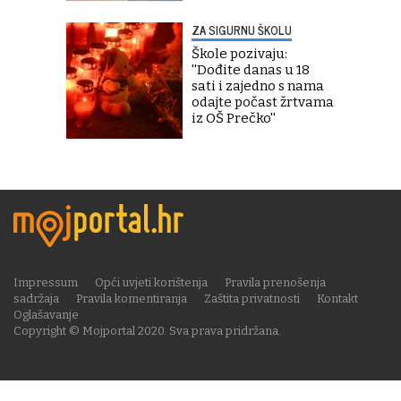
ZA SIGURNU ŠKOLU
Škole pozivaju:
''Dođite danas u 18
sati i zajedno s nama
odajte počast žrtvama
iz OŠ Prečko''
Impressum
Opći uvjeti korištenja
Pravila prenošenja
sadržaja
Pravila komentiranja
Zaštita privatnosti
Kontakt
Oglašavanje
Copyright © Mojportal 2020. Sva prava pridržana.