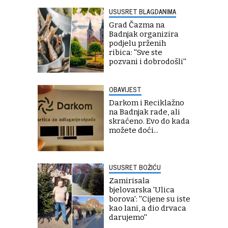
USUSRET BLAGDANIMA
Grad Čazma na
Badnjak organizira
podjelu prženih
ribica: ''Sve ste
pozvani i dobrodošli''
OBAVIJEST
Darkom i Reciklažno
na Badnjak rade, ali
skraćeno. Evo do kada
možete doći...
USUSRET BOŽIĆU
Zamirisala
bjelovarska 'Ulica
borova': ''Cijene su iste
kao lani, a dio drvaca
darujemo''