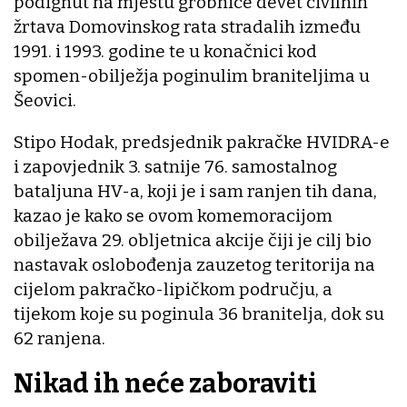
podignut na mjestu grobnice devet civilnih
žrtava Domovinskog rata stradalih između
1991. i 1993. godine te u konačnici kod
spomen-obilježja poginulim braniteljima u
Šeovici.
Stipo Hodak, predsjednik pakračke HVIDRA-e
i zapovjednik 3. satnije 76. samostalnog
bataljuna HV-a, koji je i sam ranjen tih dana,
kazao je kako se ovom komemoracijom
obilježava 29. obljetnica akcije čiji je cilj bio
nastavak oslobođenja zauzetog teritorija na
cijelom pakračko-lipičkom području, a
tijekom koje su poginula 36 branitelja, dok su
62 ranjena.
Nikad ih neće zaboraviti