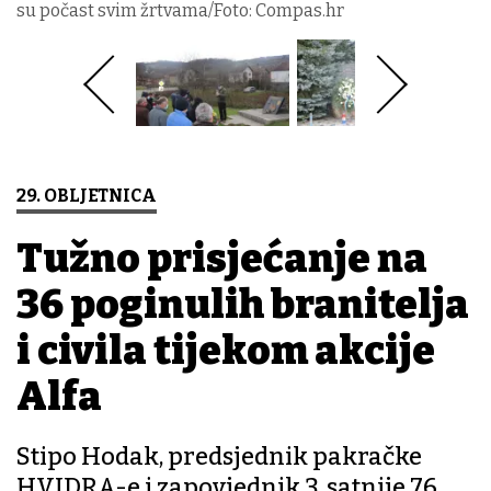
su počast svim žrtvama/Foto: Compas.hr
29. OBLJETNICA
Tužno prisjećanje na
36 poginulih branitelja
i civila tijekom akcije
Alfa
Stipo Hodak, predsjednik pakračke
HVIDRA-e i zapovjednik 3. satnije 76.