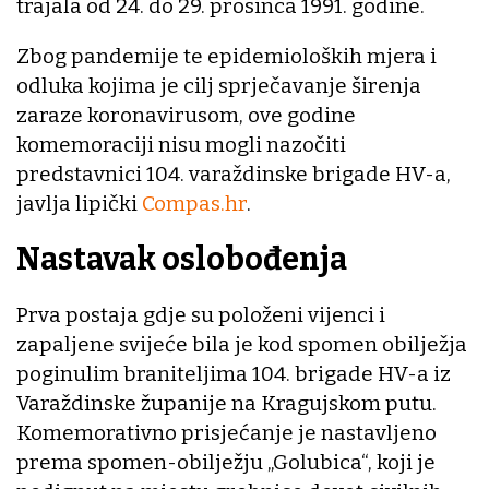
trajala od 24. do 29. prosinca 1991. godine.
Zbog pandemije te epidemioloških mjera i
odluka kojima je cilj sprječavanje širenja
zaraze koronavirusom, ove godine
komemoraciji nisu mogli nazočiti
predstavnici 104. varaždinske brigade HV-a,
javlja lipički
Compas.hr
.
Nastavak oslobođenja
Prva postaja gdje su položeni vijenci i
zapaljene svijeće bila je kod spomen obilježja
poginulim braniteljima 104. brigade HV-a iz
Varaždinske županije na Kragujskom putu.
Komemorativno prisjećanje je nastavljeno
prema spomen-obilježju „Golubica“, koji je