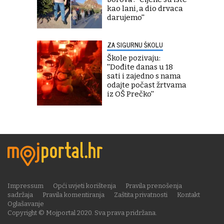
kao lani, a dio drvaca
darujemo''
ZA SIGURNU ŠKOLU
Škole pozivaju:
''Dođite danas u 18
sati i zajedno s nama
odajte počast žrtvama
iz OŠ Prečko''
Impressum
Opći uvjeti korištenja
Pravila prenošenja
sadržaja
Pravila komentiranja
Zaštita privatnosti
Kontakt
Oglašavanje
Copyright © Mojportal 2020. Sva prava pridržana.