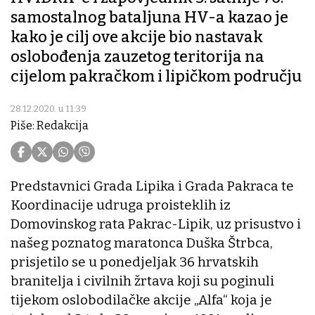
samostalnog bataljuna HV-a kazao je
kako je cilj ove akcije bio nastavak
oslobođenja zauzetog teritorija na
cijelom pakračkom i lipičkom području
28.12.2020. u 11:39
Piše: Redakcija
Predstavnici Grada Lipika i Grada Pakraca te
Koordinacije udruga proisteklih iz
Domovinskog rata Pakrac-Lipik, uz prisustvo i
našeg poznatog maratonca Duška Štrbca,
prisjetilo se u ponedjeljak 36 hrvatskih
branitelja i civilnih žrtava koji su poginuli
tijekom oslobodilačke akcije „Alfa“ koja je