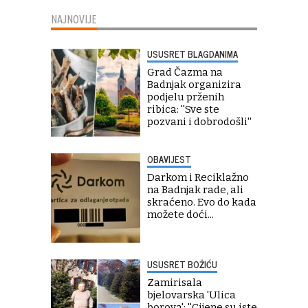
NAJNOVIJE
USUSRET BLAGDANIMA
Grad Čazma na
Badnjak organizira
podjelu prženih
ribica: ''Sve ste
pozvani i dobrodošli''
OBAVIJEST
Darkom i Reciklažno
na Badnjak rade, ali
skraćeno. Evo do kada
možete doći...
USUSRET BOŽIĆU
Zamirisala
bjelovarska 'Ulica
borova': ''Cijene su iste