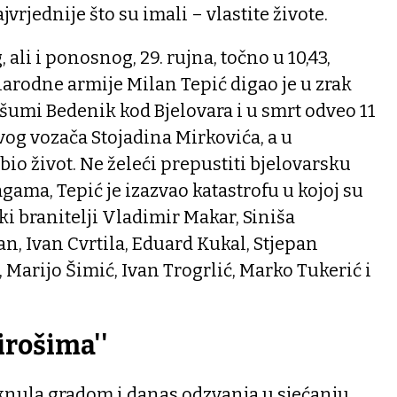
jvrjednije što su imali – vlastite živote.
 ali i ponosnog, 29. rujna, točno u 10,43,
arodne armije Milan Tepić digao je u zrak
 šumi Bedenik kod Bjelovara i u smrt odveo 11
svog vozača Stojadina Mirkovića, a u
ubio život. Ne želeći prepustiti bjelovarsku
ama, Tepić je izazvao katastrofu u kojoj su
ki branitelji Vladimir Makar, Siniša
n, Ivan Cvrtila, Eduard Kukal, Stjepan
, Marijo Šimić, Ivan Trogrlić, Marko Tukerić i
irošima''
eknula gradom i danas odzvanja u sjećanju