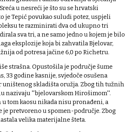
reća u nesreći je što su se hrvatski
što je Tepić povukao suludi potez, uspjeli
leksu te razminirati dva od ukupno tri
dirala sva tri, a ne samo jedno u kojem je bilo
aga eksplozije koja bi zahvatila Bjelovar,
ažnija od potresa jačine 6,0 po Richetru.
više strašna. Opustošila je područje šume
s, 33 godine kasnije, svjedoče osušena
r uništenog skladišta oružja. Zbog tih tužnih
u nazivaju ''bjelovarskom Hirošimom''.
h u tom kaosu nikada nisu pronađeni, a
je je pretvoreno u spomen-područje. Zbog
nastala velika materijalne šteta.