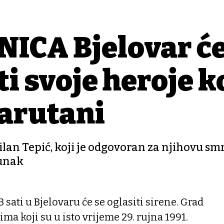
ICA Bjelovar će
i svoje heroje k
Barutani
n Tepić, koji je odgovoran za njihovu smrt,
junak
3 sati u Bjelovaru će se oglasiti sirene. Grad
ima koji su u isto vrijeme 29. rujna 1991.