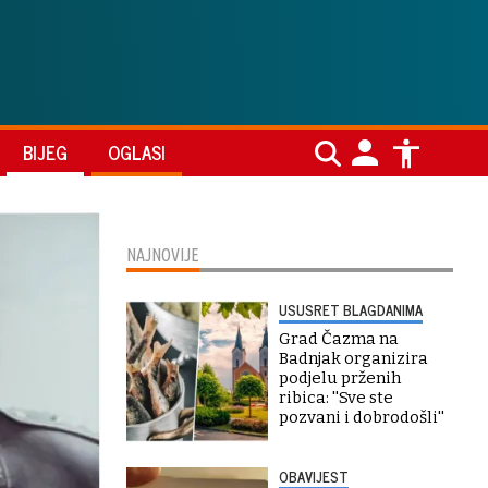
BIJEG
OGLASI
NAJNOVIJE
USUSRET BLAGDANIMA
Grad Čazma na
Badnjak organizira
podjelu prženih
ribica: ''Sve ste
pozvani i dobrodošli''
OBAVIJEST