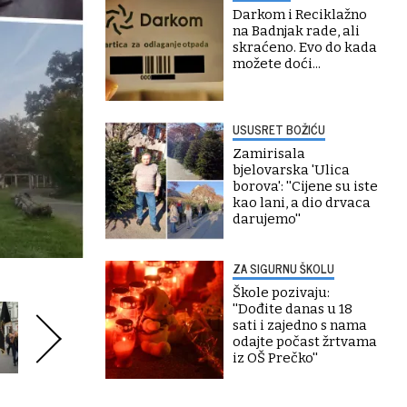
Darkom i Reciklažno
na Badnjak rade, ali
skraćeno. Evo do kada
možete doći...
USUSRET BOŽIĆU
Zamirisala
bjelovarska 'Ulica
borova': ''Cijene su iste
kao lani, a dio drvaca
darujemo''
ZA SIGURNU ŠKOLU
Škole pozivaju:
''Dođite danas u 18
sati i zajedno s nama
odajte počast žrtvama
iz OŠ Prečko''