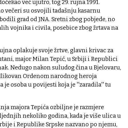
dočekao već ujutro, tog 29. rujna 1991.
do večeri su osvojili tadašnju kasarnu
lobodili grad od JNA. Sretni zbog pobjede, no
lih vojnika i civila, posebice zbog žrtava na
ujna oplakuje svoje žrtve, glavni krivac za
ani, major Milan Tepić, u Srbiji i Republici
unak. Nedugo nakon suludog čina u Bjelovaru,
dlikovan Ordenom narodnog heroja
 je osoba u povijesti koja je ''zaradila'' tu
anja majora Tepića ozbiljne je razmjere
jednjih nekoliko godina, kada je više ulica u
rbije i Republike Srpske nazvano po njemu,