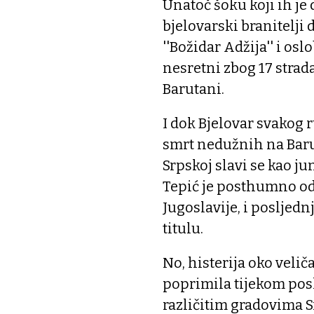
Unatoč šoku koji ih je 
bjelovarski branitelji 
''Božidar Adžija'' i os
nesretni zbog 17 strada
Barutani.
I dok Bjelovar svakog r
smrt nedužnih na Barut
Srpskoj slavi se kao j
Tepić je posthumno o
Jugoslavije, i posljednja
titulu.
No, histerija oko velič
poprimila tijekom posl
različitim gradovima S