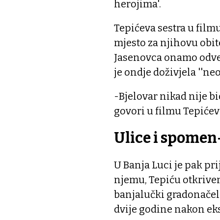
herojima'.
Tepićeva sestra u film
mjesto za njihovu obite
Jasenovca onamo odved
je ondje doživjela ''neo
-Bjelovar nikad nije bi
govori u filmu Tepićev
Ulice i spomen
U Banja Luci je pak pri
njemu, Tepiću otkrive
banjalučki gradonačeln
dvije godine nakon ek