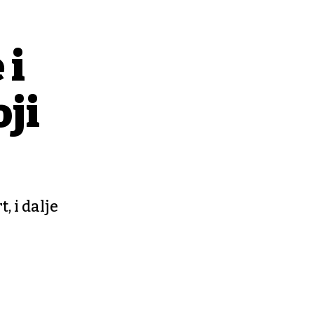
 i
oji
 i dalje