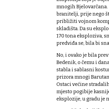
mnogih Bjelovarčana. S
branitelji, prije nego 
približiti vojnom komp
skladišta. Da su eksplo
170 tona eksploziva, sn
predviđa se, bila bi sn
No, i ovako je bila pre
Bedenik, o čemu i dana
stabla i sablasni kostu
prizora mnogi Barutan
Ostaci većine stradali
mjesto pogibije kasni
eksplozije, u gradu je 