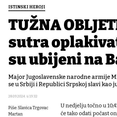
ISTINSKI HEROJI
TUŽNA OBLJETN
sutra oplakivat
su ubijeni na 
Major Jugoslavenske narodne armije Mila
se u Srbiji i Republici Srpskoj slavi kao 
28.09.2024. u 19:32
U nedjelju točno u 10,4
Piše: Slavica Trgovac
će tako odati počast on
Martan