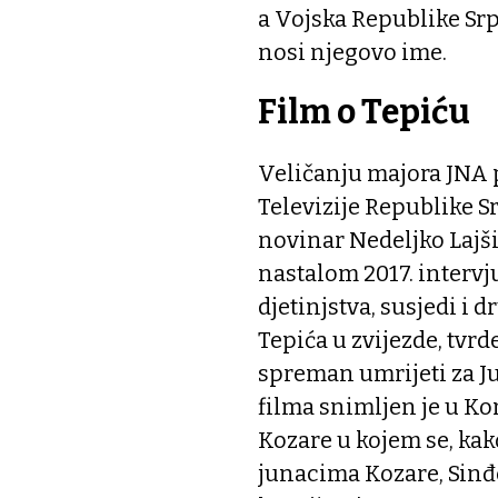
a Vojska Republike Srp
nosi njegovo ime.
Film o Tepiću
Veličanju majora JNA 
Televizije Republike S
novinar Nedeljko Lajš
nastalom 2017. intervjui
djetinjstva, susjedi i 
Tepića u zvijezde, tvrd
spreman umrijeti za Jug
filma snimljen je u 
Kozare u kojem se, kako
junacima Kozare, Sinđ