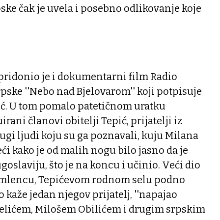
ske čak je uvela i posebno odlikovanje koje
pridonio je i dokumentarni film Radio
rpske ''Nebo nad Bjelovarom'' koji potpisuje
ić. U tom pomalo patetičnom uratku
rani članovi obitelji Tepić, prijatelji iz
drugi ljudi koju su ga poznavali, kuju Milana
eći kako je od malih nogu bilo jasno da je
oslaviju, što je na koncu i učinio. Veći dio
Komlencu, Tepićevom rodnom selu podno
 kaže jedan njegov prijatelj, ''napajao
elićem, Milošem Obilićem i drugim srpskim