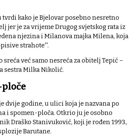
u tvrdi kako je Bjelovar posebno nesretno
lj jer je za vrijeme Drugog svjetskog rata iz
ena njezina i Milanova majka Milena, koja
pisive strahote''.
o sreća već samo nesreća za obitelj Tepić –
a sestra Milka Nikolić.
-ploče
je dvije godine, u ulici koja je nazvana po
na i spomen-ploča. Otkrio ju je osobno
ik Draško Stanivuković, koji je rođen 1993.,
splozije Barutane.