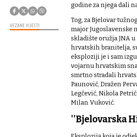
godine za njega dali na
Tog, za Bjelovar tužnog,
VEZANE VIJESTI
major Jugoslavenske n
skladište oružja JNA u
hrvatskih branitelja, 
eksploziji je i sam izg
vojarnu hrvatskim snag
smrtno stradali hrvats
Paunović, Dražen Perva
Legčević, Nikola Petrić
Milan Vuković.
''Bjelovarska H
Eksplozija koja je odj