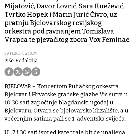
Mijatović, Davor Lovrić, Sara Knežević,
Tvrtko Hopek i Marin Jurić Čivro, uz
pratnju Bjelovarskog revijskog
orkestra pod ravnanjem Tomislava
Vrapca te pjevačkog zbora Vox Feminae
29.11.2024. u 10:37
Piše: Redakcija
BJELOVAR – Koncertom Puhačkog orkestra
Bjelovar i Hrvatske gradske glazbe Vis sutra u
10:30 sati započinje blagdanski ugođaj u
Bjelovaru. Otvara se bjelovarsko klizalište, a u
večernjim satima pali se 1. adventska svijeća.
U 17 i 30 sati ispred katedrale bit će upaljena