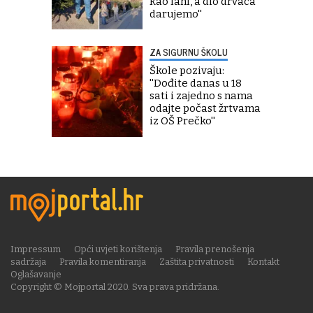
kao lani, a dio drvaca
darujemo''
ZA SIGURNU ŠKOLU
Škole pozivaju:
''Dođite danas u 18
sati i zajedno s nama
odajte počast žrtvama
iz OŠ Prečko''
Impressum
Opći uvjeti korištenja
Pravila prenošenja
sadržaja
Pravila komentiranja
Zaštita privatnosti
Kontakt
Oglašavanje
Copyright © Mojportal 2020. Sva prava pridržana.