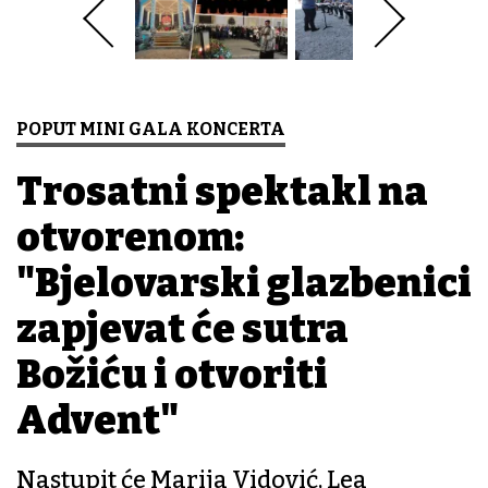
POPUT MINI GALA KONCERTA
Trosatni spektakl na
otvorenom:
"Bjelovarski glazbenici
zapjevat će sutra
Božiću i otvoriti
Advent"
Nastupit će Marija Vidović, Lea