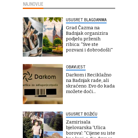
NAJNOVIJE
USUSRET BLAGDANIMA
Grad Čazma na
Badnjak organizira
podjelu prženih
ribica: ''Sve ste
pozvani i dobrodošli''
OBAVIJEST
Darkom i Reciklažno
na Badnjak rade, ali
skraćeno. Evo do kada
možete doći...
USUSRET BOŽIĆU
Zamirisala
bjelovarska 'Ulica
borova': ''Cijene su iste