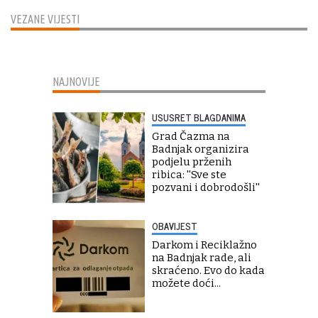
VEZANE VIJESTI
NAJNOVIJE
USUSRET BLAGDANIMA
Grad Čazma na
Badnjak organizira
podjelu prženih
ribica: ''Sve ste
pozvani i dobrodošli''
OBAVIJEST
Darkom i Reciklažno
na Badnjak rade, ali
skraćeno. Evo do kada
možete doći...