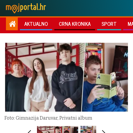
AKTUALNO
CRNA KRONIKA
SPORT
M
Foto: Gimnazija Daruvar, Privatni album