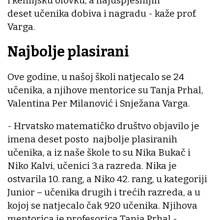
i kemijsku olovku, a najuspješnijih
deset učenika dobiva i nagradu - kaže prof.
Varga.
Najbolje plasirani
Ove godine, u našoj školi natjecalo se 24
učenika, a njihove mentorice su Tanja Prhal,
Valentina Per Milanović i Snježana Varga.
- Hrvatsko matematičko društvo objavilo je
imena deset posto najbolje plasiranih
učenika, a iz naše škole to su Nika Bukač i
Niko Kalvi, učenici 3.a razreda. Nika je
ostvarila 10. rang, a Niko 42. rang, u kategoriji
Junior – učenika drugih i trećih razreda, a u
kojoj se natjecalo čak 920 učenika. Njihova
mentorica je profesorica Tanja Prhal -