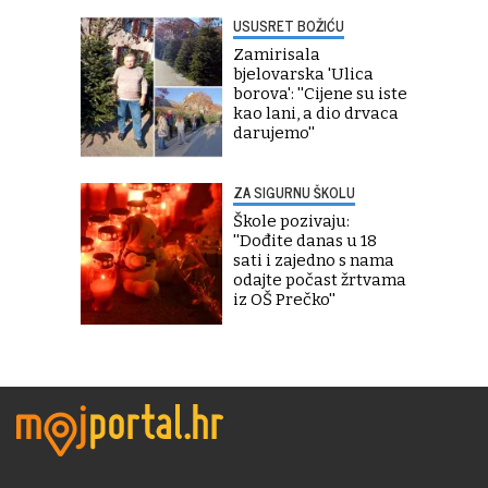
USUSRET BOŽIĆU
Zamirisala
bjelovarska 'Ulica
borova': ''Cijene su iste
kao lani, a dio drvaca
darujemo''
ZA SIGURNU ŠKOLU
Škole pozivaju:
''Dođite danas u 18
sati i zajedno s nama
odajte počast žrtvama
iz OŠ Prečko''