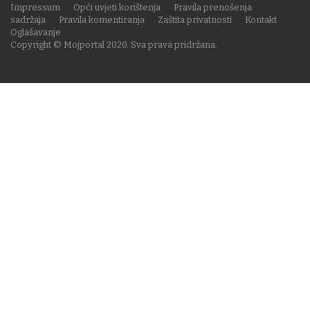
Impressum
Opći uvjeti korištenja
Pravila prenošenja
sadržaja
Pravila komentiranja
Zaštita privatnosti
Kontakt
Oglašavanje
Copyright © Mojportal 2020. Sva prava pridržana.