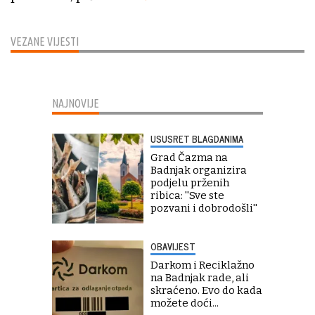
VEZANE VIJESTI
NAJNOVIJE
USUSRET BLAGDANIMA
Grad Čazma na
Badnjak organizira
podjelu prženih
ribica: ''Sve ste
pozvani i dobrodošli''
OBAVIJEST
Darkom i Reciklažno
na Badnjak rade, ali
skraćeno. Evo do kada
možete doći...