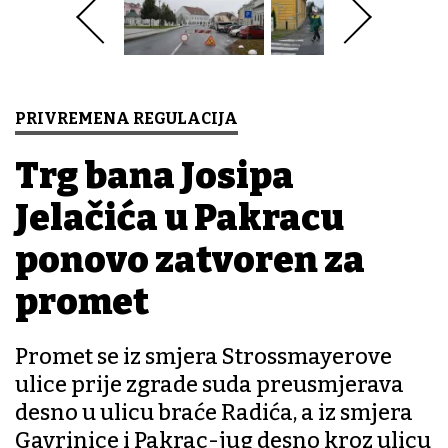
PRIVREMENA REGULACIJA
Trg bana Josipa
Jelačića u Pakracu
ponovo zatvoren za
promet
Promet se iz smjera Strossmayerove
ulice prije zgrade suda preusmjerava
desno u ulicu braće Radića, a iz smjera
Gavrinice i Pakrac-jug desno kroz ulicu