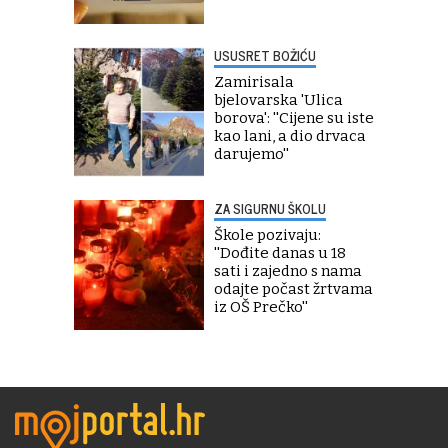
USUSRET BOŽIĆU
Zamirisala
bjelovarska 'Ulica
borova': ''Cijene su iste
kao lani, a dio drvaca
darujemo''
ZA SIGURNU ŠKOLU
Škole pozivaju:
''Dođite danas u 18
sati i zajedno s nama
odajte počast žrtvama
iz OŠ Prečko''