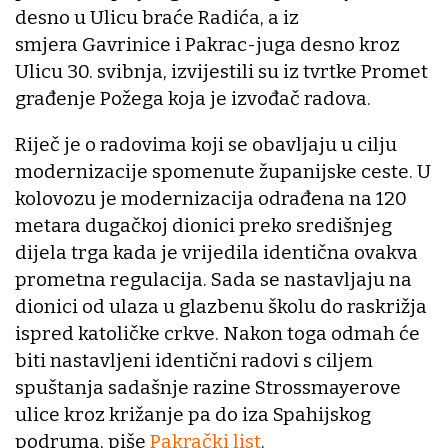
desno u Ulicu braće Radića, a iz
smjera Gavrinice i Pakrac-juga desno kroz
Ulicu 30. svibnja, izvijestili su iz tvrtke Promet
građenje Požega koja je izvođač radova.
Riječ je o radovima koji se obavljaju u cilju
modernizacije spomenute županijske ceste. U
kolovozu je modernizacija odrađena na 120
metara dugačkoj dionici preko središnjeg
dijela trga kada je vrijedila identična ovakva
prometna regulacija. Sada se nastavljaju na
dionici od ulaza u glazbenu školu do raskrižja
ispred katoličke crkve. Nakon toga odmah će
biti nastavljeni identični radovi s ciljem
spuštanja sadašnje razine Strossmayerove
ulice kroz križanje pa do iza Spahijskog
podruma, piše
Pakrački list
.