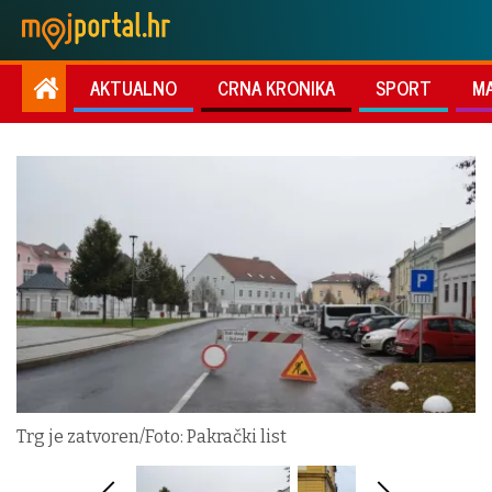
AKTUALNO
CRNA KRONIKA
SPORT
M
Trg je zatvoren/Foto: Pakrački list