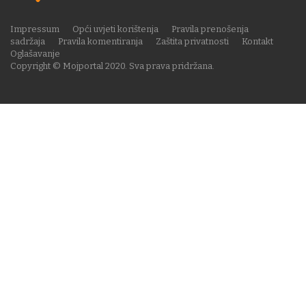
Impressum
Opći uvjeti korištenja
Pravila prenošenja
sadržaja
Pravila komentiranja
Zaštita privatnosti
Kontakt
Oglašavanje
Copyright © Mojportal 2020. Sva prava pridržana.