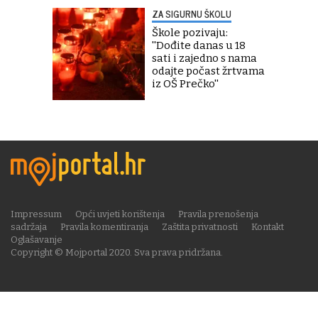
ZA SIGURNU ŠKOLU
Škole pozivaju:
''Dođite danas u 18
sati i zajedno s nama
odajte počast žrtvama
iz OŠ Prečko''
Impressum
Opći uvjeti korištenja
Pravila prenošenja
sadržaja
Pravila komentiranja
Zaštita privatnosti
Kontakt
Oglašavanje
Copyright © Mojportal 2020. Sva prava pridržana.