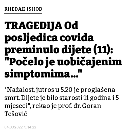
RIJEDAK ISHOD
TRAGEDIJA Od
posljedica covida
preminulo dijete (11):
"Počelo je uobičajenim
simptomima..."
"Nažalost, jutros u 5.20 je proglašena
smrt. Dijete je bilo starosti 11 godina i 5
mjeseci", rekao je prof. dr. Goran
Tešović
04.03.2022. u 14:23