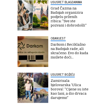
USUSRET BLAGDANIMA
Grad Čazma na
Badnjak organizira
podjelu prženih
ribica: ''Sve ste
pozvani i dobrodošli''
OBAVIJEST
Darkom i Reciklažno
na Badnjak rade, ali
skraćeno. Evo do kada
možete doći...
USUSRET BOŽIĆU
Zamirisala
bjelovarska 'Ulica
borova': ''Cijene su iste
kao lani, a dio drvaca
darujemo''