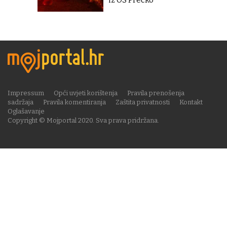
iz OŠ Prečko''
Impressum
Opći uvjeti korištenja
Pravila prenošenja
sadržaja
Pravila komentiranja
Zaštita privatnosti
Kontakt
Oglašavanje
Copyright © Mojportal 2020. Sva prava pridržana.