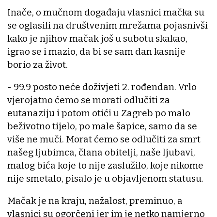
Inače, o mučnom događaju vlasnici mačka su
se oglasili na društvenim mrežama pojasnivši
kako je njihov mačak još u subotu skakao,
igrao se i mazio, da bi se sam dan kasnije
borio za život.
- 99.9 posto neće doživjeti 2. rođendan. Vrlo
vjerojatno ćemo se morati odlučiti za
eutanaziju i potom otići u Zagreb po malo
beživotno tijelo, po male šapice, samo da se
više ne muči. Morat ćemo se odlučiti za smrt
našeg ljubimca, člana obitelji, naše ljubavi,
malog bića koje to nije zaslužilo, koje nikome
nije smetalo, pisalo je u objavljenom statusu.
Mačak je na kraju, nažalost, preminuo, a
vlasnici su ogorčeni jer im je netko namjerno