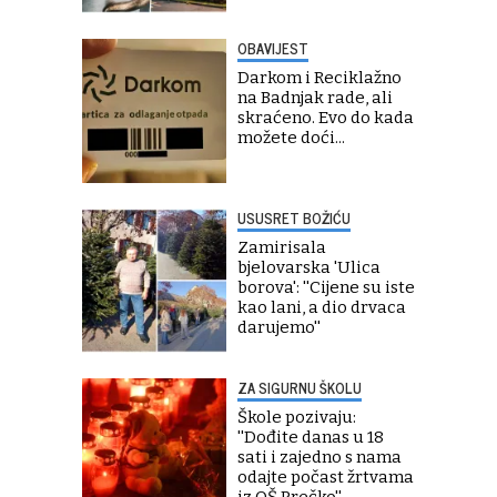
OBAVIJEST
Darkom i Reciklažno
na Badnjak rade, ali
skraćeno. Evo do kada
možete doći...
USUSRET BOŽIĆU
Zamirisala
bjelovarska 'Ulica
borova': ''Cijene su iste
kao lani, a dio drvaca
darujemo''
ZA SIGURNU ŠKOLU
Škole pozivaju:
''Dođite danas u 18
sati i zajedno s nama
odajte počast žrtvama