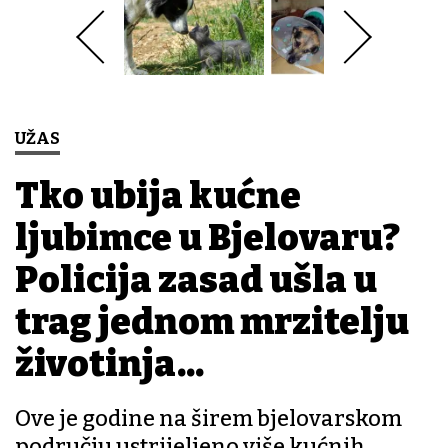
UŽAS
Tko ubija kućne
ljubimce u Bjelovaru?
Policija zasad ušla u
trag jednom mrzitelju
životinja...
Ove je godine na širem bjelovarskom
području ustrijeljeno više kućnih