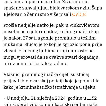
čista mira upucani na ulici. Životinje su
spašene zahvaljujući bjelovarskom azilu Šapa
Bjelovar, o čemu smo više pisali
OVDJE.
Prošle nedjelje netko je, pak, u Vinkovićevom
naselju ustrijelio mladog, kućnog mačka koji
je nakon 27 sati agonije preminuo u teškim
mukama. Slučaj je to koji je zgrozio ponajprije
vlasnike kućnog ljubimca koji naprosto ne
mogu vjerovati da se ovakve stvari događaju,
ali uznemirio i ostale građane.
Vlasnici preminog mačka cijeli su slučaj
prijavili bjelovarskoj policiji koja je potvrdila
kako je kriminalističko istraživanje u tijeku.
- U nedjelju, 21. siječnja 2024. godine u 11.52
sati, Operativno komunikacijski centar naše