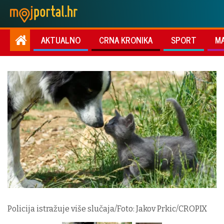
AKTUALNO
CRNA KRONIKA
SPORT
M
Policija istražuje više slučaja/Foto: Jakov Prkic/CROPIX