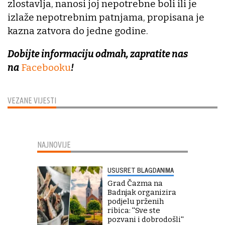
zlostavlja, nanosi joj nepotrebne boli ili je
izlaže nepotrebnim patnjama, propisana je
kazna zatvora do jedne godine.
Dobijte informaciju odmah, zapratite nas
na
Facebooku
!
VEZANE VIJESTI
NAJNOVIJE
USUSRET BLAGDANIMA
Grad Čazma na
Badnjak organizira
podjelu prženih
ribica: ''Sve ste
pozvani i dobrodošli''