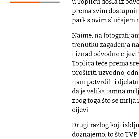
u Toplicu došla iz odv
prema svim dostupnim 
park s ovim slučajem n
Naime, na fotografijama
trenutku zagađenja našl
i iznad odvodne cijev
Toplica teče prema sre
proširiti uzvodno, odn
nam potvrdili i djelat
da je velika tamna mrl
zbog toga što se mrlja
cijevi.
Drugi razlog koji isklj
doznajemo, to što TVP 