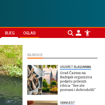
BIJEG
OGLASI
NAJNOVIJE
USUSRET BLAGDANIMA
Grad Čazma na
Badnjak organizira
podjelu prženih
ribica: ''Sve ste
pozvani i dobrodošli''
OBAVIJEST