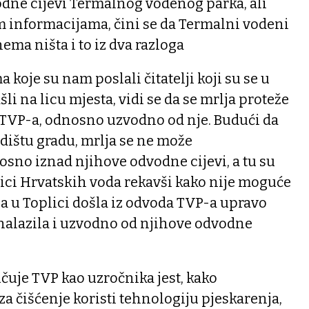
odne cijevi Termalnog vodenog parka, ali
informacijama, čini se da Termalni vodeni
ema ništa i to iz dva razloga
 koje su nam poslali čitatelji koji su se u
i na licu mjesta, vidi se da se mrlja proteže
i TVP-a, odnosno uzvodno od nje. Budući da
dištu gradu, mrlja se ne može
osno iznad njihove odvodne cijevi, a tu su
nici Hrvatskih voda rekavši kako nije moguće
ja u Toplici došla iz odvoda TVP-a upravo
 nalazila i uzvodno od njihove odvodne
učuje TVP kao uzročnika jest, kako
za čišćenje koristi tehnologiju pjeskarenja,