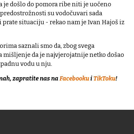
a je došlo do pomora ribe niti je uočeno
 predostrožnosti su vodočuvari sada
 prate situaciju - rekao nam je Ivan Hajoš iz
rima saznali smo da, zbog svega
mišljenje da je najvjerojatnije netko došao
otpadnu vodu u nju.
mah, zapratite nas na
Facebooku
i
TikToku
!