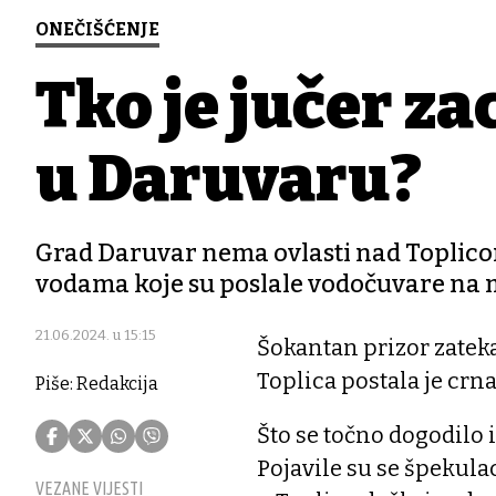
ONEČIŠĆENJE
Tko je jučer za
u Daruvaru?
Grad Daruvar nema ovlasti nad Toplico
vodama koje su poslale vodočuvare na 
21.06.2024. u 15:15
Šokantan prizor zatek
Toplica postala je crna
Piše: Redakcija
Što se točno dogodilo i
Pojavile su se špekula
VEZANE VIJESTI