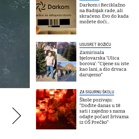
Darkom i Reciklažno
na Badnjak rade, ali
skraćeno. Evo do kada
možete doći...
USUSRET BOŽIĆU
Zamirisala
bjelovarska 'Ulica
borova': ''Cijene su iste
kao lani, a dio drvaca
darujemo''
ZA SIGURNU ŠKOLU
Škole pozivaju:
''Dođite danas u 18
sati i zajedno s nama
odajte počast žrtvama
iz OŠ Prečko''