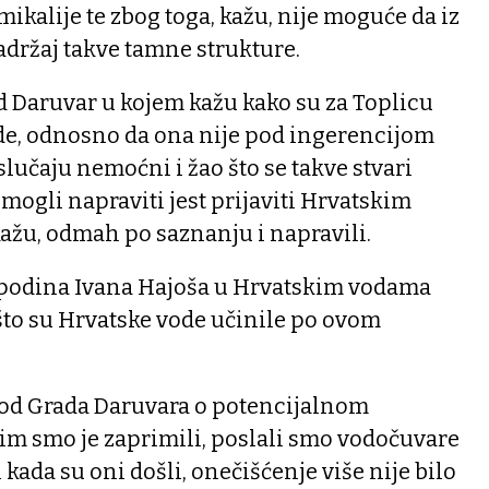
ikalije te zbog toga, kažu, nije moguće da iz
sadržaj takve tamne strukture.
d Daruvar u kojem kažu kako su za Toplicu
e, odnosno da ona nije pod ingerencijom
slučaju nemoćni i žao što se takve stvari
 mogli napraviti jest prijaviti Hrvatskim
kažu, odmah po saznanju i napravili.
spodina Ivana Hajoša u Hrvatskim vodama
što su Hrvatske vode učinile po ovom
t od Grada Daruvara o potencijalnom
im smo je zaprimili, poslali smo vodočuvare
 kada su oni došli, onečišćenje više nije bilo