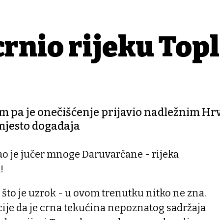
crnio rijeku Top
m pa je onečišćenje prijavio nadležnim Hr
mjesto događaja
ao je jučer mnoge Daruvarčane - rijeka
!
 što je uzrok - u ovom trenutku nitko ne zna.
cije da je crna tekućina nepoznatog sadržaja