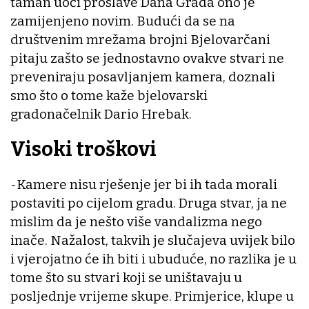
taman uoči proslave Dana Grada ono je
zamijenjeno novim. Budući da se na
društvenim mrežama brojni Bjelovarčani
pitaju zašto se jednostavno ovakve stvari ne
preveniraju posavljanjem kamera, doznali
smo što o tome kaže bjelovarski
gradonačelnik Dario Hrebak.
Visoki troškovi
-Kamere nisu rješenje jer bi ih tada morali
postaviti po cijelom gradu. Druga stvar, ja ne
mislim da je nešto više vandalizma nego
inače. Nažalost, takvih je slučajeva uvijek bilo
i vjerojatno će ih biti i ubuduće, no razlika je u
tome što su stvari koji se uništavaju u
posljednje vrijeme skupe. Primjerice, klupe u