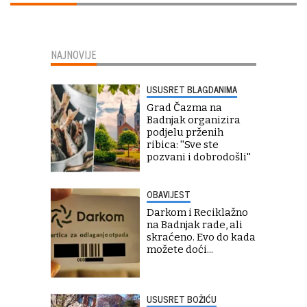
NAJNOVIJE
USUSRET BLAGDANIMA
Grad Čazma na
Badnjak organizira
podjelu prženih
ribica: ''Sve ste
pozvani i dobrodošli''
OBAVIJEST
Darkom i Reciklažno
na Badnjak rade, ali
skraćeno. Evo do kada
možete doći...
USUSRET BOŽIĆU