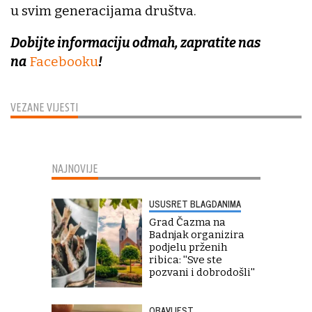
u svim generacijama društva.
Dobijte informaciju odmah, zapratite nas
na
Facebooku
!
VEZANE VIJESTI
NAJNOVIJE
USUSRET BLAGDANIMA
Grad Čazma na
Badnjak organizira
podjelu prženih
ribica: ''Sve ste
pozvani i dobrodošli''
OBAVIJEST