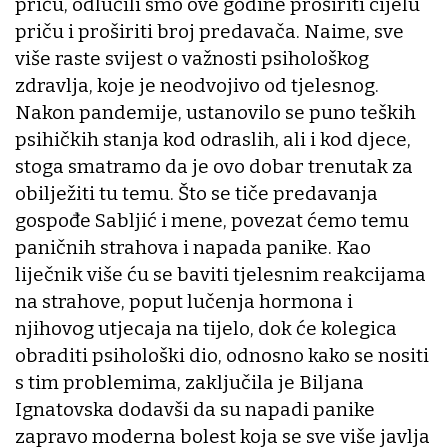
priču, odlučili smo ove godine proširiti cijelu
priču i proširiti broj predavača. Naime, sve
više raste svijest o važnosti psihološkog
zdravlja, koje je neodvojivo od tjelesnog.
Nakon pandemije, ustanovilo se puno teških
psihičkih stanja kod odraslih, ali i kod djece,
stoga smatramo da je ovo dobar trenutak za
obilježiti tu temu. Što se tiče predavanja
gospođe Sabljić i mene, povezat ćemo temu
paničnih strahova i napada panike. Kao
liječnik više ću se baviti tjelesnim reakcijama
na strahove, poput lučenja hormona i
njihovog utjecaja na tijelo, dok će kolegica
obraditi psihološki dio, odnosno kako se nositi
s tim problemima, zaključila je Biljana
Ignatovska dodavši da su napadi panike
zapravo moderna bolest koja se sve više javlja