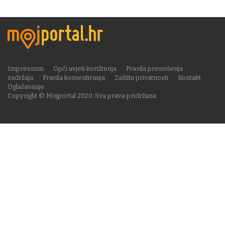
Impressum
Opći uvjeti korištenja
Pravila prenošenja
sadržaja
Pravila komentiranja
Zaštita privatnosti
Kontakt
Oglašavanje
Copyright © Mojportal 2020. Sva prava pridržana.