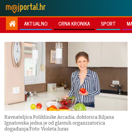
AKTUALNO
CRNA KRONIKA
SPORT
M
Ravnateljica Poliklinike Arcadia, doktorica Biljana
Ignatovska jedna je od glavnih organizatorica
događanja/Foto: Violeta Juras