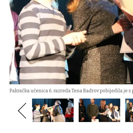
Pakračka učenica 6. razreda Tena Badrov pobijedila je s