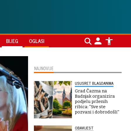
BIJEG
OGLASI
NAJNOVIJE
USUSRET BLAGDANIMA
Grad Čazma na
Badnjak organizira
podjelu prženih
ribica: ''Sve ste
pozvani i dobrodošli''
OBAVIJEST