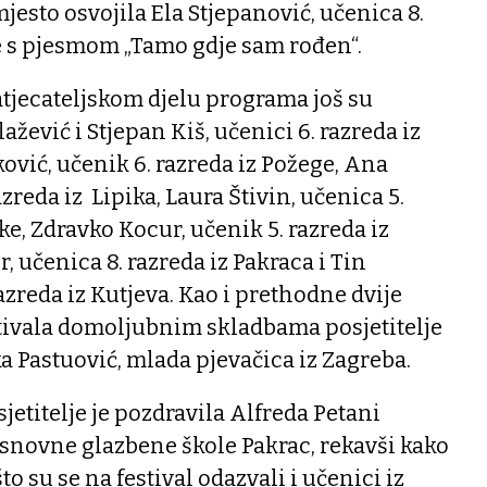
jesto osvojila Ela Stjepanović, učenica 8.
e s pjesmom „Tamo gdje sam rođen“.
tjecateljskom djelu programa još su
ažević i Stjepan Kiš, učenici 6. razreda iz
ović, učenik 6. razreda iz Požege, Ana
azreda iz Lipika, Laura Štivin, učenica 5.
ke, Zdravko Kocur, učenik 5. razreda iz
 učenica 8. razreda iz Pakraca i Tin
azreda iz Kutjeva. Kao i prethodne dvije
tivala domoljubnim skladbama posjetitelje
ka Pastuović, mlada pjevačica iz Zagreba.
jetitelje je pozdravila Alfreda Petani
Osnovne glazbene škole Pakrac, rekavši kako
to su se na festival odazvali i učenici iz