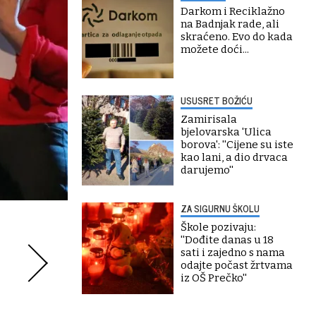
Darkom i Reciklažno
na Badnjak rade, ali
skraćeno. Evo do kada
možete doći...
USUSRET BOŽIĆU
Zamirisala
bjelovarska 'Ulica
borova': ''Cijene su iste
kao lani, a dio drvaca
darujemo''
ZA SIGURNU ŠKOLU
Škole pozivaju:
''Dođite danas u 18
sati i zajedno s nama
odajte počast žrtvama
iz OŠ Prečko''