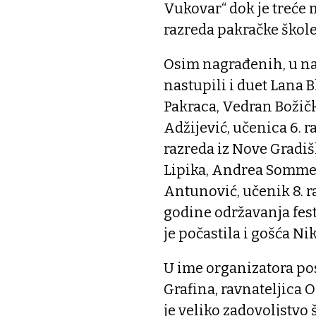
Vukovar“ dok je treće m
razreda pakračke škol
Osim nagrađenih, u na
nastupili i duet Lana Bl
Pakraca, Vedran Božičk
Adžijević, učenica 6. r
razreda iz Nove Gradiš
Lipika, Andrea Sommer,
Antunović, učenik 8. r
godine održavanja fes
je počastila i gošća Ni
U ime organizatora pos
Grafina, ravnateljica 
je veliko zadovoljstvo š