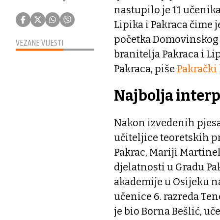
nastupilo je 11 učenik
Lipika i Pakraca čime 
početka Domovinskog r
VEZANE VIJESTI
branitelja Pakraca i L
Pakraca, piše
Pakrački 
Najbolja interp
Nakon izvedenih pjesam
učiteljice teoretskih 
Pakrac, Mariji Martine
djelatnosti u Gradu Pa
akademije u Osijeku na
učenice 6. razreda Te
je bio Borna Bešlić, u