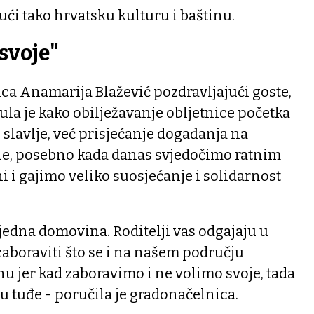
ći tako hrvatsku kulturu i baštinu.
svoje"
ca Anamarija Blažević pozdravljajući goste,
nula je kako obilježavanje obljetnice početka
slavlje, već prisjećanje događanja na
ne, posebno kada danas svjedočimo ratnim
 i gajimo veliko suosjećanje i solidarnost
 jedna domovina. Roditelji vas odgajaju u
aboraviti što se i na našem području
nu jer kad zaboravimo i ne volimo svoje, tada
ju tuđe - poručila je gradonačelnica.