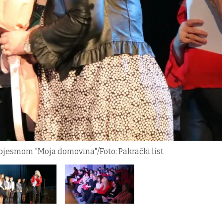
 pjesmom "Moja domovina"/Foto: Pakrački list