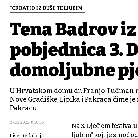
"CROATIO IZ DUŠE TE LJUBIM"
Tena Badrov iz
pobjednica 3. D
domoljubne p
U Hrvatskom domu dr. Franjo Tuđman nas
Nove Gradiške, Lipika i Pakraca čime j
Pakracu
27.02.2022. u 10:36
Na 3. Dječjem festival
ljubim“ koji je sinoć
Piše: Redakcija