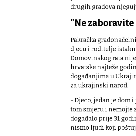
drugih gradova njeguju
"Ne zaboravite 
Pakračka gradonačelni
djecu i roditelje istak
Domovinskog rata nije 
hrvatske najteže godi
događanjima u Ukrajini
za ukrajinski narod.
- Djeco, jedan je dom i
tom smjeru i nemojte z
događalo prije 31 godi
nismo ljudi koji poštu