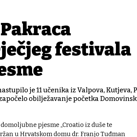
 Pakraca
ječjeg festivala
jesme
tupilo je 11 učenika iz Valpova, Kutjeva, 
e započelo obilježavanje početka Domovinsk
u domoljubne pjesme „Croatio iz duše te
 održan u Hrvatskom domu dr. Franjo Tuđman