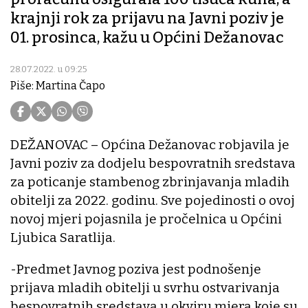
krajnji rok za prijavu na Javni poziv je
01. prosinca, kažu u Općini Dežanovac
28.07.2022. u 09:25
Piše: Martina Čapo
DEŽANOVAC – Općina Dežanovac robjavila je
Javni poziv za dodjelu bespovratnih sredstava
za poticanje stambenog zbrinjavanja mladih
obitelji za 2022. godinu. Sve pojedinosti o ovoj
novoj mjeri pojasnila je pročelnica u Općini
Ljubica Saratlija.
-Predmet Javnog poziva jest podnošenje
prijava mladih obitelji u svrhu ostvarivanja
bespovratnih sredstava u okviru mjera koje su