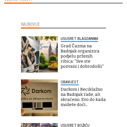
NAJNOVIJE
USUSRET BLAGDANIMA
Grad Čazma na
Badnjak organizira
podjelu prženih
ribica: ''Sve ste
pozvani i dobrodošli''
OBAVIJEST
Darkom i Reciklažno
na Badnjak rade, ali
skraćeno. Evo do kada
možete doći...
USUSRET BOŽIĆU