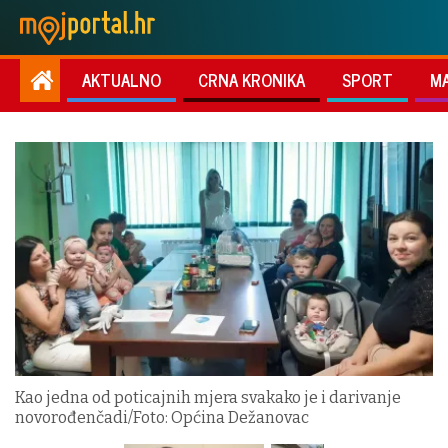
AKTUALNO
CRNA KRONIKA
SPORT
M
Kao jedna od poticajnih mjera svakako je i darivanje
novorođenčadi/Foto: Općina Dežanovac