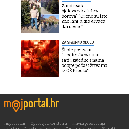
Zamirisala
bjelovarska 'Ulica
borova': ''Cijene su iste
kao lani, a dio drvaca
darujemo''
ZA SIGURNU ŠKOLU
Škole pozivaju:
''Dođite danas u 18
sati i zajedno s nama
odajte počast žrtvama
iz OŠ Prečko''
Impressum
Opći uvjeti korištenja
Pravila prenošenja
sadržaja
Pravila komentiranja
Zaštita privatnosti
Kontakt