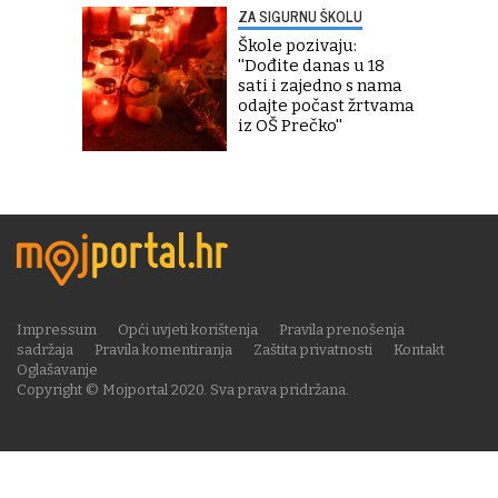
ZA SIGURNU ŠKOLU
Škole pozivaju:
''Dođite danas u 18
sati i zajedno s nama
odajte počast žrtvama
iz OŠ Prečko''
Impressum
Opći uvjeti korištenja
Pravila prenošenja
sadržaja
Pravila komentiranja
Zaštita privatnosti
Kontakt
Oglašavanje
Copyright © Mojportal 2020. Sva prava pridržana.