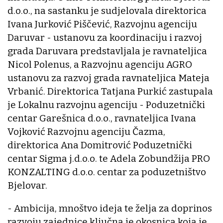
d.o.o., na sastanku je sudjelovala direktorica
Ivana Jurković Piščević, Razvojnu agenciju
Daruvar - ustanovu za koordinaciju i razvoj
grada Daruvara predstavljala je ravnateljica
Nicol Polenus, a Razvojnu agenciju AGRO
ustanovu za razvoj grada ravnateljica Mateja
Vrbanić. Direktorica Tatjana Purkić zastupala
je Lokalnu razvojnu agenciju - Poduzetnički
centar Garešnica d.o.o., ravnateljica Ivana
Vojković Razvojnu agenciju Čazma,
direktorica Ana Domitrović Poduzetnički
centar Sigma j.d.o.o. te Adela Zobundžija PRO
KONZALTING d.o.o. centar za poduzetništvo
Bjelovar.
- Ambicija, mnoštvo ideja te želja za doprinos
razvoju zajednice ključna je okosnica koja je