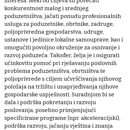
interesa. Neki od ciljeva su povećati
konkurentnost malog i srednjeg
poduzetništva, jačati ponudu profesionalnih
usluga za poduzetnike, obrtnike, zadruge,
poljoprivredna gospodarstva, udruge,
ustanove i jedinice lokalne samouprave, kao i
omogućiti povoljno okruženje za osnivanje i
razvoj poduzeća. Također, želja je i osigurati
učinkovitu pomoć pri rješavanju poslovnih
problema poduzetništva, obrtništva te
poljoprivrede s ciljem učvršćivanja njihovog
položaja na tržištu i unaprjeđivanja njihove
gospodarske uspješnosti. Suradnjom bi se
dala i podrška pokretanju i razvoju
poslovanja, posebno primjenjujući
specificirane programe (npr. akceleracijski),
podrška razvoju, jačanju vještina i znanja