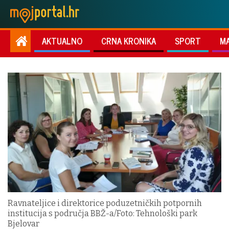
AKTUALNO
CRNA KRONIKA
SPORT
M
Ravnateljice i direktorice poduzetničkih potpornih
institucija s područja BBŽ-a/Foto: Tehnološki park
Bjelovar