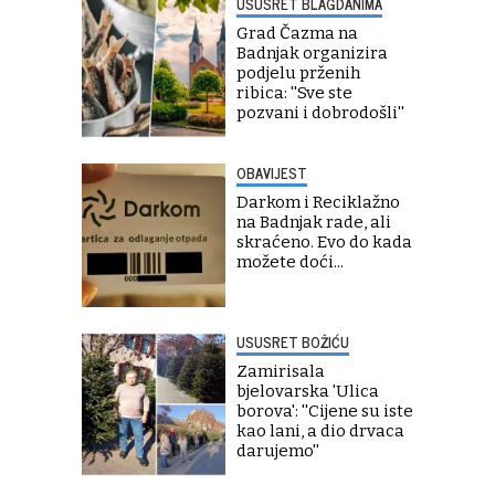
USUSRET BLAGDANIMA
Grad Čazma na
Badnjak organizira
podjelu prženih
ribica: ''Sve ste
pozvani i dobrodošli''
OBAVIJEST
Darkom i Reciklažno
na Badnjak rade, ali
skraćeno. Evo do kada
možete doći...
USUSRET BOŽIĆU
Zamirisala
bjelovarska 'Ulica
borova': ''Cijene su iste
kao lani, a dio drvaca
darujemo''