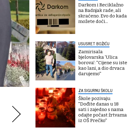
Darkom i Reciklažno
na Badnjak rade, ali
skraćeno. Evo do kada
možete doći...
USUSRET BOŽIĆU
Zamirisala
bjelovarska 'Ulica
borova': ''Cijene su iste
kao lani, a dio drvaca
darujemo''
ZA SIGURNU ŠKOLU
Škole pozivaju:
''Dođite danas u 18
sati i zajedno s nama
odajte počast žrtvama
iz OŠ Prečko''