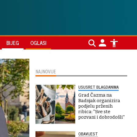
BIJEG
OGLASI
NAJNOVIJE
USUSRET BLAGDANIMA
Grad Čazma na
Badnjak organizira
podjelu prženih
ribica: ''Sve ste
pozvani i dobrodošli''
OBAVIJEST