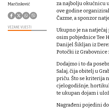
za najbolju okućnicu u
Marčinković
ove godine organiziral
Čazme, a sponzor natjec
VEZANE VIJESTI
Ukupno je na natječaj
osim pobjednice Tee Hu
Danijel Šikljan iz Dere
Potočki iz Grabovnice 
Dodajmo i to da posebn
Salaj, čija obitelj u 
priču. Što se kriterija 
cjelogodišnje, hortiku
te ukupan dojam i ulož
Nagrađeni pojedini dob