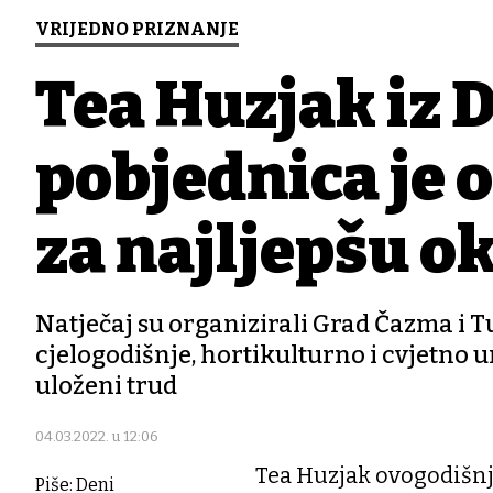
VRIJEDNO PRIZNANJE
Tea Huzjak iz 
pobjednica je 
za najljepšu 
Natječaj su organizirali Grad Čazma i Tu
cjelogodišnje, hortikulturno i cvjetno u
uloženi trud
04.03.2022. u 12:06
Tea Huzjak ovogodišnj
Piše: Deni