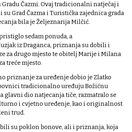
 Gradu Čazmi. Ovaj tradicionalni natječaj i
i su Grad Čazma i Turistička zajednica grada
anja bila je Željeznarija Milčić.
 pristiglo sedam ponuda, a
zjak iz Draganca, priznanja su dobili i
ze za drugo mjesto te obitelj Marije i Milana
za treće mjesto.
o priznanje za uređenje dobio je Zlatko
Grabovnici tradicionalno uređuju Božićnu
na glavni dio natjecanja tiče, razmatralo se
lturno i cvjetno uređenje, kao i originalnost
eni trud.
ili su poklon bonove, ali i priznanja, koja