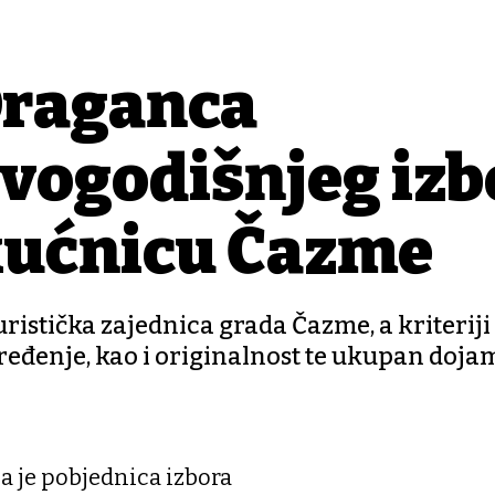
Draganca
ovogodišnjeg izb
okućnicu Čazme
ristička zajednica grada Čazme, a kriteriji 
ređenje, kao i originalnost te ukupan dojam
a je pobjednica izbora