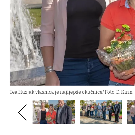
Tea Huzjak vlasnica je najljepše okućnice/ Foto: D. Kirin