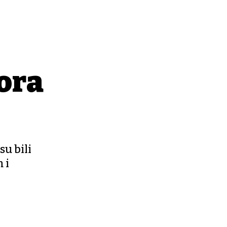
ora
su bili
 i