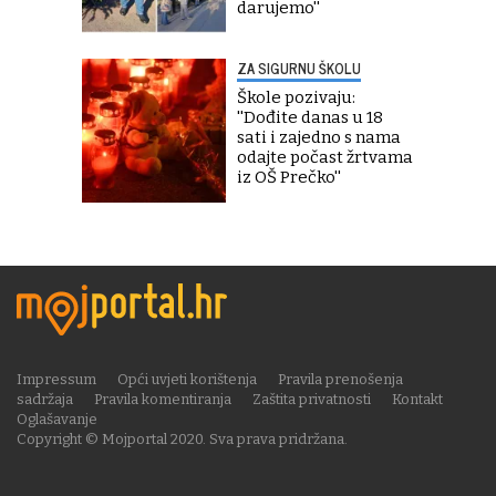
darujemo''
ZA SIGURNU ŠKOLU
Škole pozivaju:
''Dođite danas u 18
sati i zajedno s nama
odajte počast žrtvama
iz OŠ Prečko''
Impressum
Opći uvjeti korištenja
Pravila prenošenja
sadržaja
Pravila komentiranja
Zaštita privatnosti
Kontakt
Oglašavanje
Copyright © Mojportal 2020. Sva prava pridržana.