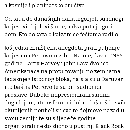
a kasnije i planinarsko društvo.
Od tada do današnjih dana izgorjeli su mnogi
krijesovi, dijelovi šume, a dva puta je gorio i
dom. Eto dokaza o kakvim se feštama radilo!
Još jedna izmišljena anegdota prati paljenje
krijesa na Petrovom vrhu. Naime, davne 1985.
godine Larry Harvey i John Law, dvojica
Amerikanaca na proputovanju po zemljama
tadašnjeg Istočnog bloka, naišla su u Daruvar
i to baš na Petrovo te su bili sudionici
proslave. Duboko impresionirani samim
događajem, atmosferom i dobrodušnošću svih
okupljenih ponijeli su sve te dojmove nazad u
svoju zemlju te su slijedeće godine
organizirali nešto slično u pustinji Black Rock