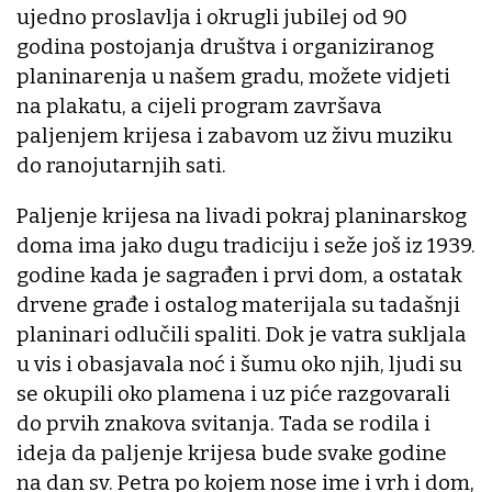
ujedno proslavlja i okrugli jubilej od 90
godina postojanja društva i organiziranog
planinarenja u našem gradu, možete vidjeti
na plakatu, a cijeli program završava
paljenjem krijesa i zabavom uz živu muziku
do ranojutarnjih sati.
Paljenje krijesa na livadi pokraj planinarskog
doma ima jako dugu tradiciju i seže još iz 1939.
godine kada je sagrađen i prvi dom, a ostatak
drvene građe i ostalog materijala su tadašnji
planinari odlučili spaliti. Dok je vatra sukljala
u vis i obasjavala noć i šumu oko njih, ljudi su
se okupili oko plamena i uz piće razgovarali
do prvih znakova svitanja. Tada se rodila i
ideja da paljenje krijesa bude svake godine
na dan sv. Petra po kojem nose ime i vrh i dom,