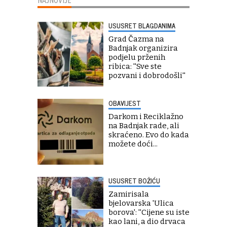
USUSRET BLAGDANIMA
Grad Čazma na
Badnjak organizira
podjelu prženih
ribica: ''Sve ste
pozvani i dobrodošli''
OBAVIJEST
Darkom i Reciklažno
na Badnjak rade, ali
skraćeno. Evo do kada
možete doći...
USUSRET BOŽIĆU
Zamirisala
bjelovarska 'Ulica
borova': ''Cijene su iste
kao lani, a dio drvaca