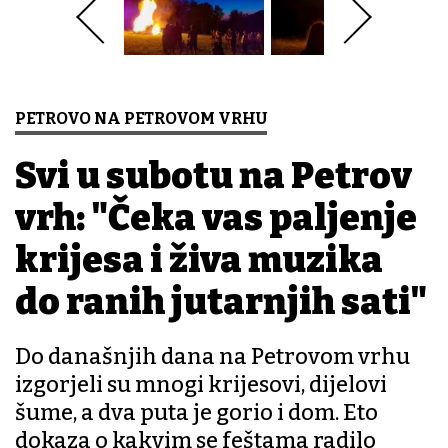
PETROVO NA PETROVOM VRHU
Svi u subotu na Petrov
vrh: "Čeka vas paljenje
krijesa i živa muzika
do ranih jutarnjih sati"
Do današnjih dana na Petrovom vrhu
izgorjeli su mnogi krijesovi, dijelovi
šume, a dva puta je gorio i dom. Eto
dokaza o kakvim se feštama radilo