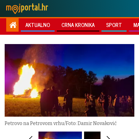
AKTUALNO
CRNA KRONIKA
SPORT
M
Petrovo na Petrovom vrhu/Foto: Damir Novaković