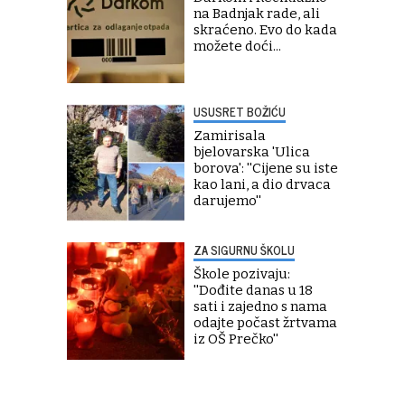
na Badnjak rade, ali
skraćeno. Evo do kada
možete doći...
USUSRET BOŽIĆU
Zamirisala
bjelovarska 'Ulica
borova': ''Cijene su iste
kao lani, a dio drvaca
darujemo''
ZA SIGURNU ŠKOLU
Škole pozivaju:
''Dođite danas u 18
sati i zajedno s nama
odajte počast žrtvama
iz OŠ Prečko''