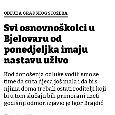
ODLUKA GRADSKOG STOŽERA
Svi osnovnoškolci u
Bjelovaru od
ponedjeljka imaju
nastavu uživo
Kod donošenja odluke vodili smo se
time da su ta djeca još mala i da bi s
njima doma trebali ostati roditelji koji
bi u tom slučaju bili primorani uzeti
godišnji odmor, izjavio je Igor Brajdić
04.03.2022. u 12:46