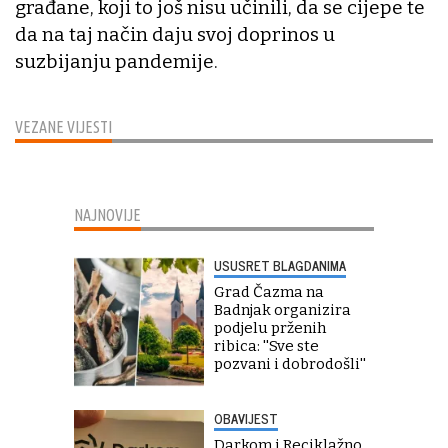
građane, koji to još nisu učinili, da se cijepe te
da na taj način daju svoj doprinos u
suzbijanju pandemije.
VEZANE VIJESTI
NAJNOVIJE
USUSRET BLAGDANIMA
Grad Čazma na
Badnjak organizira
podjelu prženih
ribica: ''Sve ste
pozvani i dobrodošli''
OBAVIJEST
Darkom i Reciklažno