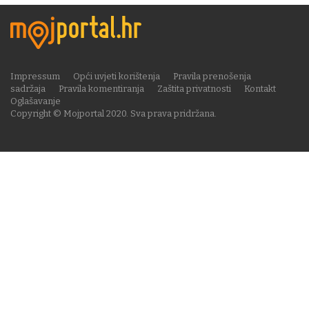
Impressum
Opći uvjeti korištenja
Pravila prenošenja
sadržaja
Pravila komentiranja
Zaštita privatnosti
Kontakt
Oglašavanje
Copyright © Mojportal 2020. Sva prava pridržana.