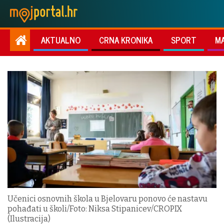
AKTUALNO
CRNA KRONIKA
SPORT
M
Učenici osnovnih škola u Bjelovaru ponovo će nastavu
pohađati u školi/Foto: Niksa Stipanicev/CROPIX
(Ilustracija)