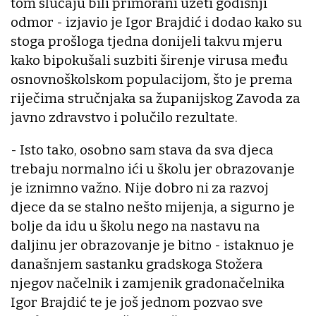
tom slučaju bili primorani uzeti godišnji
odmor - izjavio je Igor Brajdić i dodao kako su
stoga prošloga tjedna donijeli takvu mjeru
kako bipokušali suzbiti širenje virusa među
osnovnoškolskom populacijom, što je prema
riječima stručnjaka sa županijskog Zavoda za
javno zdravstvo i polučilo rezultate.
- Isto tako, osobno sam stava da sva djeca
trebaju normalno ići u školu jer obrazovanje
je iznimno važno. Nije dobro ni za razvoj
djece da se stalno nešto mijenja, a sigurno je
bolje da idu u školu nego na nastavu na
daljinu jer obrazovanje je bitno - istaknuo je
današnjem sastanku gradskoga Stožera
njegov načelnik i zamjenik gradonačelnika
Igor Brajdić te je još jednom pozvao sve