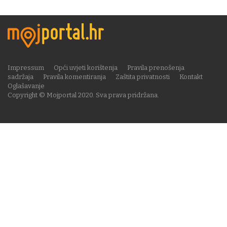
Impressum
Opći uvjeti korištenja
Pravila prenošenja
sadržaja
Pravila komentiranja
Zaštita privatnosti
Kontakt
Oglašavanje
Copyright © Mojportal 2020. Sva prava pridržana.