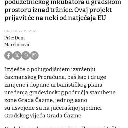
poduzetničkog inkubatora u gradskom
prostoru iznad tržnice. Ovaj projekt
prijavit će na neki od natječaja EU
04.03.2022. u 12:32
Piše: Deni
Marčinković
Izvješće o polugodišnjem izvršenju
čazmanskog Proračuna, baš kao i druge
izmjene i dopune urbanističkog plana
uređenja građevinskog područja stambene
zone Grada Čazme, jednoglasno
su usvojene su na jučerašnjoj sjednici
Gradskog vijeća Grada Čazme.