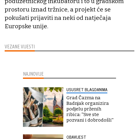
poduzetničkog inkubatoru i to u gradskom
prostoru iznad tržnice, a projekt će se
pokušati prijaviti na neki od natječaja
Europske unije.
VEZANE VIJESTI
NAJNOVIJE
USUSRET BLAGDANIMA
Grad Čazma na
Badnjak organizira
podjelu prženih
ribica: ''Sve ste
pozvani i dobrodošli''
OBAVIJEST