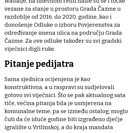
Nadalje, na dnevnom redu našle su se i točke
vezane za stanje u prostoru Grada Čazme u
razdoblje od 2016. do 2020. godine, kao i
donošenje Odluke o izboru Povjerenstva za
određivanje imena ulica na području Grada
Čazme. Za ove odluke također su svi gradski
vijećnici digli ruke.
Pitanje pedijatra
Sama sjednica ocijenjena je kao
konstruktivna, a u raspravi su sudjelovali
gotovo svi vijećnici. Što se pak aktualnog sata
tiče, većina pitanja bila je usmjerena na
komunalne teme, pa se između ostalog, moglo
čuti da će iduće godine biti izgrađeno dječje
igralište u Vrtlinskoj, a do kraja mandata