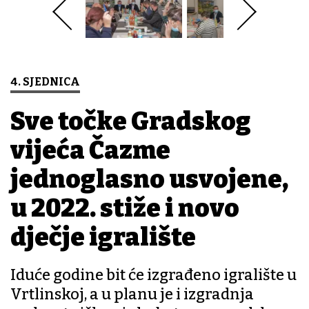
4. SJEDNICA
Sve točke Gradskog
vijeća Čazme
jednoglasno usvojene,
u 2022. stiže i novo
dječje igralište
Iduće godine bit će izgrađeno igralište u
Vrtlinskoj, a u planu je i izgradnja