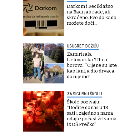
Darkom i Reciklažno
na Badnjak rade, ali
skraćeno. Evo do kada
možete doći...
USUSRET BOŽIĆU
Zamirisala
bjelovarska 'Ulica
borova': ''Cijene su iste
kao lani, a dio drvaca
darujemo''
ZA SIGURNU ŠKOLU
Škole pozivaju:
''Dođite danas u 18
sati i zajedno s nama
odajte počast žrtvama
iz OŠ Prečko''