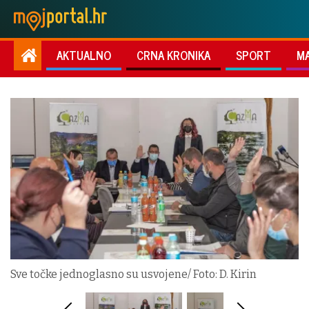
AKTUALNO
CRNA KRONIKA
SPORT
M
Sve točke jednoglasno su usvojene/ Foto: D. Kirin