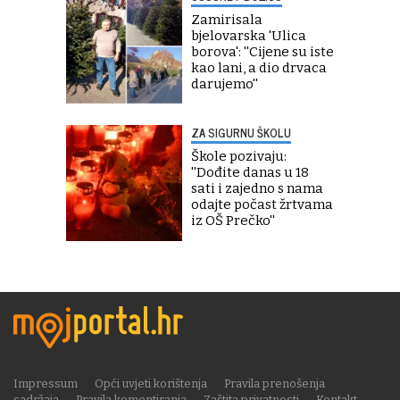
Zamirisala
bjelovarska 'Ulica
borova': ''Cijene su iste
kao lani, a dio drvaca
darujemo''
ZA SIGURNU ŠKOLU
Škole pozivaju:
''Dođite danas u 18
sati i zajedno s nama
odajte počast žrtvama
iz OŠ Prečko''
Impressum
Opći uvjeti korištenja
Pravila prenošenja
sadržaja
Pravila komentiranja
Zaštita privatnosti
Kontakt