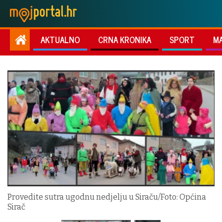
AKTUALNO
CRNA KRONIKA
SPORT
M
Provedite sutra ugodnu nedjelju u Siraču/Foto: Općina
Sirač