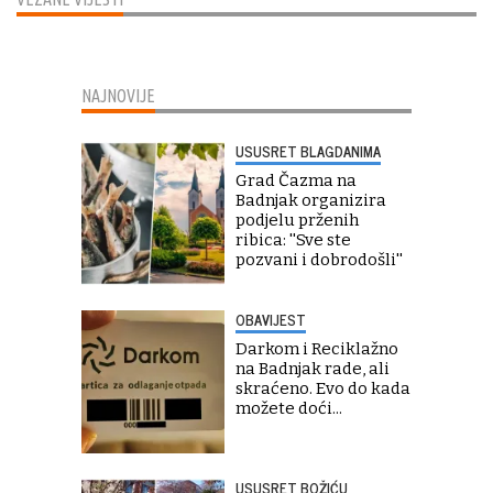
NAJNOVIJE
USUSRET BLAGDANIMA
Grad Čazma na
Badnjak organizira
podjelu prženih
ribica: ''Sve ste
pozvani i dobrodošli''
OBAVIJEST
Darkom i Reciklažno
na Badnjak rade, ali
skraćeno. Evo do kada
možete doći...
USUSRET BOŽIĆU