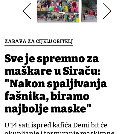
ZABAVA ZA CIJELU OBITELJ
Sve je spremno za
maškare u Siraču:
"Nakon spaljivanja
fašnika, biramo
najbolje maske"
U 14 sati ispred kafića Demi bit će
okupljanje i formiranje maskirane