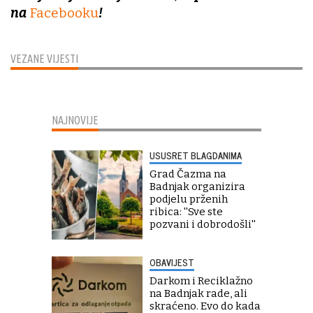
na
Facebooku
!
VEZANE VIJESTI
NAJNOVIJE
USUSRET BLAGDANIMA
Grad Čazma na
Badnjak organizira
podjelu prženih
ribica: ''Sve ste
pozvani i dobrodošli''
OBAVIJEST
Darkom i Reciklažno
na Badnjak rade, ali
skraćeno. Evo do kada