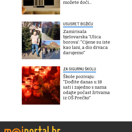
možete doći...
USUSRET BOŽIĆU
Zamirisala
bjelovarska 'Ulica
borova': ''Cijene su iste
kao lani, a dio drvaca
darujemo''
ZA SIGURNU ŠKOLU
Škole pozivaju:
''Dođite danas u 18
sati i zajedno s nama
odajte počast žrtvama
iz OŠ Prečko''