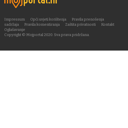
Impressum
Opći uvjeti korištenja
Pravila prenošenja
sadržaja
Pravila komentiranja
Zaštita privatnosti
Kontakt
Oglašavanje
Copyright © Mojportal 2020. Sva prava pridržana.